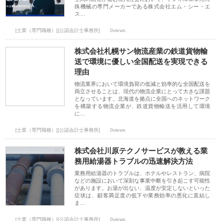
殊機械の専門メーカーである株式会社エム・シー・エ
ス…
[士業（専門職種）][公認会計士事務所]
0views
株式会社札幌サン物流産業の鉄道貨物輸
送で環境に優しい全国配送を実現できる
理由
物流業界において環境負荷の低減と効率的な全国配送を
両立させることは、現代の物流企業にとって大きな課題
となっています。北海道を拠点に全国へのネットワーク
を構築する物流企業が、鉄道貨物輸送を活用して環境
に…
[士業（専門職種）][公認会計士事務所]
0views
株式会社川原テクノサービスが教える業
務用給湯器トラブルの迅速解決方法
業務用給湯器のトラブルは、ホテルやレストラン、病院
などの施設において深刻な事業中断を引き起こす可能性
があります。お湯が出ない、温度が安定しないといった
症状は、顧客満足度の低下や業務効率の悪化に直結し
ま…
[士業（専門職種）][公認会計士事務所]
0views