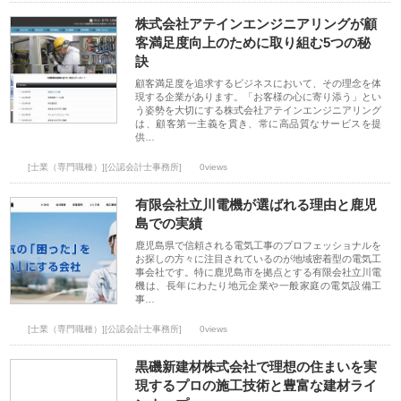
株式会社アテインエンジニアリングが顧
客満足度向上のために取り組む5つの秘
訣
顧客満足度を追求するビジネスにおいて、その理念を体
現する企業があります。「お客様の心に寄り添う」とい
う姿勢を大切にする株式会社アテインエンジニアリング
は、顧客第一主義を貫き、常に高品質なサービスを提
供…
[士業（専門職種）][公認会計士事務所]
0views
有限会社立川電機が選ばれる理由と鹿児
島での実績
鹿児島県で信頼される電気工事のプロフェッショナルを
お探しの方々に注目されているのが地域密着型の電気工
事会社です。特に鹿児島市を拠点とする有限会社立川電
機は、長年にわたり地元企業や一般家庭の電気設備工
事…
[士業（専門職種）][公認会計士事務所]
0views
黒磯新建材株式会社で理想の住まいを実
現するプロの施工技術と豊富な建材ライ