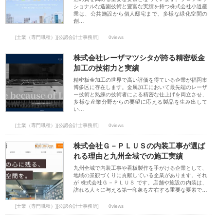
ショナルな造園技術と豊富な実績を持つ株式会社小道産
業は、公共施設から個人邸宅まで、多様な緑化空間の
創…
[士業（専門職種）][公認会計士事務所]
0views
株式会社レーザマツシタが誇る精密板金
加工の技術力と実績
精密板金加工の世界で高い評価を得ている企業が福岡市
博多区に存在します。金属加工において最先端のレーザ
ー技術と熟練の技術者による精密な仕上げを両立させ、
多様な産業分野からの要望に応える製品を生み出して
い…
[士業（専門職種）][公認会計士事務所]
0views
株式会社Ｇ－ＰＬＵＳの内装工事が選ば
れる理由と九州全域での施工実績
九州全域で内装工事や看板製作を手がける企業として、
地域の景観づくりに貢献している企業があります。それ
が 株式会社Ｇ－ＰＬＵＳ です。店舗や施設の内装は、
訪れる人々に与える第一印象を左右する重要な要素で…
[士業（専門職種）][公認会計士事務所]
0views