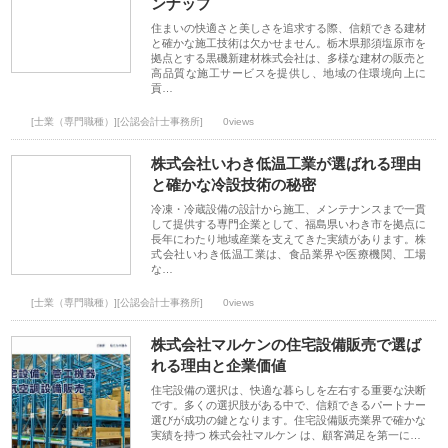
ンナップ
住まいの快適さと美しさを追求する際、信頼できる建材
と確かな施工技術は欠かせません。栃木県那須塩原市を
拠点とする黒磯新建材株式会社は、多様な建材の販売と
高品質な施工サービスを提供し、地域の住環境向上に
貢…
[士業（専門職種）][公認会計士事務所]
0views
株式会社いわき低温工業が選ばれる理由
と確かな冷設技術の秘密
冷凍・冷蔵設備の設計から施工、メンテナンスまで一貫
して提供する専門企業として、福島県いわき市を拠点に
長年にわたり地域産業を支えてきた実績があります。株
式会社いわき低温工業は、食品業界や医療機関、工場
な…
[士業（専門職種）][公認会計士事務所]
0views
株式会社マルケンの住宅設備販売で選ば
れる理由と企業価値
住宅設備の選択は、快適な暮らしを左右する重要な決断
です。多くの選択肢がある中で、信頼できるパートナー
選びが成功の鍵となります。住宅設備販売業界で確かな
実績を持つ 株式会社マルケン は、顧客満足を第一に…