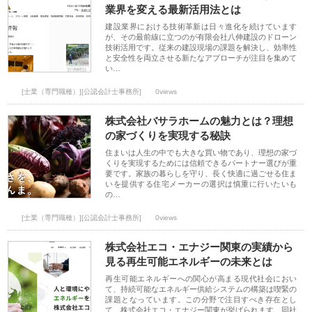
業界を変える最新活用法とは
建設業界における技術革新は日々進化を続けています
が、その最前線に立つのが有限会社八伸建設のドローン
技術活用です。従来の建設現場の課題を解決し、効率性
と安全性を両立させる新たなアプローチが注目を集めて
い…
[士業（専門職種）][公認会計士事務所]
0views
株式会社バサラホームの魅力とは？理想
の家づくりを実現する秘訣
住まいは人生の中でも大きな買い物であり、理想の家づ
くりを実現するためには信頼できるパートナー選びが重
要です。家族の暮らしを守り、長く快適に過ごせる住ま
いを提供する住宅メーカーの選択は慎重に行いたいも
の…
[士業（専門職種）][公認会計士事務所]
0views
株式会社エコ・エナジー関東の実績から
見る再生可能エネルギーの未来とは
再生可能エネルギーへの関心が高まる現代社会におい
て、持続可能なエネルギー供給システムの構築は喫緊の
課題となっています。この分野で注目すべき存在とし
て、株式会社エコ・エナジー関東が挙げられます。同社