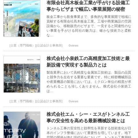
有限会社髙木板金工業が手がける設備工
事からピザまで幅広い事業展開の秘密
板金工事から飲食事業まで、多角的な事業展開で地域に
貢献する有限会社髙木板金工業。工場や商業施設の空調
設備から、移動販売のピザまで、一見すると関連性のな
い事業を手がける同社の魅力は、確かな技術力と柔軟
な…
[士業（専門職種）][公認会計士事務所]
0views
株式会社小泉鉄工の高精度加工技術と最
新設備で実現する製品力とは
製造業界において高精度な金属加工技術は、製品の品質
と競争力を左右する重要な要素です。特に精密機械部品
や産業機器の製造においては、ミクロン単位の精度が求
められることも珍しくありません。株式会社小泉鉄工
は…
[士業（専門職種）][公認会計士事務所]
0views
株式会社エム・シー・エスがトンネル工
事の安全性を高める最新機械設備とは
トンネル工事の安全性と効率性を革新する技術進化が日
本のインフラ整備において重要性を増しています。地下
空間の開発が進む現代社会において、トンネル工事用特