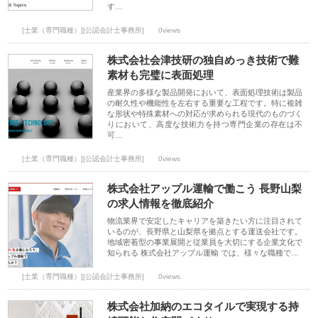
す…
[士業（専門職種）][公認会計士事務所]
0views
株式会社会津技研の独自めっき技術で難
素材も完璧に表面処理
産業界の多様な製品開発において、表面処理技術は製品
の耐久性や機能性を左右する重要な工程です。特に複雑
な形状や特殊素材への対応が求められる現代のものづく
りにおいて、高度な技術力を持つ専門企業の存在は不
可…
[士業（専門職種）][公認会計士事務所]
0views
株式会社アップル運輸で働こう 長野山梨
の求人情報を徹底紹介
物流業界で安定したキャリアを築きたい方に注目されて
いるのが、長野県と山梨県を拠点とする運送会社です。
地域密着型の事業展開と従業員を大切にする企業文化で
知られる 株式会社アップル運輸 では、様々な職種で…
[士業（専門職種）][公認会計士事務所]
0views
株式会社加納のエコタイルで実現する持