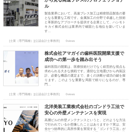
ル
製造業界において、高速プレス加工は精密部品製造の要
となる重要な工程です。金属加工の分野で卓越した技術
と革新的なアプローチを提供する企業として、ハシモト
キカイ株式会社は業界内で確固たる地位を築いていま
す…
[士業（専門職種）][公認会計士事務所]
0views
株式会社アマガイの歯科医院開業支援で
成功への第一歩を踏み出そう
歯科医院の開業は、医療技術だけでなく経営的な視点も
求められる大きな挑戦です。適切な立地選びから内装設
計、必要な機器の選定まで、多くの決断が成功の鍵を握
ります。このような重要な局面で頼りになるのが、専
門…
[士業（専門職種）][公認会計士事務所]
0views
北洋美装工業株式会社のゴンドラ工法で
安心の外壁メンテナンスを実現
高層ビルの外壁メンテナンスというと、どのような方法
で行われているか想像したことはありますか？実は、安
全かつ効率的に高所作業を実現する「ゴンドラ工法」が