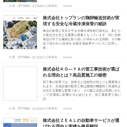
[士業（専門職種）][公認会計士事務所]
0views
株式会社トップランの鶏卵輸送技術が実
現する安全な冷蔵冷凍保管の秘訣
食品の鮮度と安全を守る冷蔵冷凍技術の進化は、私たち
の食生活を支える重要な要素となっています。特に生鮮
食品の中でも繊細な取り扱いが求められる鶏卵。その輸
送で培われた技術を冷蔵冷凍倉庫サービスに応用し、
食…
[士業（専門職種）][公認会計士事務所]
0views
株式会社ＫＯ―ＹＡの管工事技術が選ば
れる理由とは？高品質施工の秘密
管工事の世界では、技術力と信頼性が何よりも重要視さ
れます。水道設備や配管工事は建物の機能性と快適性を
左右する重要な要素であり、その施工品質は長期にわた
って住環境に影響を与え続けます。管工事業界で高い
評…
[士業（専門職種）][公認会計士事務所]
0views
株式会社ＺＥＡＬの自動車サービスが選
ばれる理由と実績を徹底解説