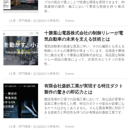
プロの視点で選ぶことで快適な環境を実現できます。内
装建材の販売・施工において豊富な実績を持つ 株式
会…
[士業（専門職種）][公認会計士事務所]
0views
十勝葉山電器株式会社の制御リレーが電
気自動車の未来を支える技術とは
電気自動車の急速な普及に伴い、その心臓部とも言える
制御システムの重要性が高まっています。北海道十勝地
方に拠点を置く十勝葉山電器株式会社は、高品質な制御
リレー部品の製造によって、次世代モビリティの安全
性…
[士業（専門職種）][公認会計士事務所]
0views
有限会社森鉄工業が実現する特注ダクト
製作の驚きの即応力とは
建設現場や工場での設備工事において、急な設計変更や
追加工事が発生した際、特注のダクトや架台が必要にな
るケースは少なくありません。そんな緊急事態に対応で
きる技術力と即応性を持つのが有限会社森鉄工業です。
…
[士業（専門職種）][公認会計士事務所]
0views