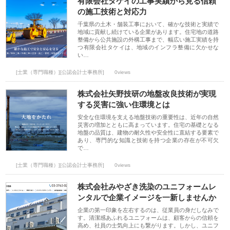
有限会社タケイの工事実績から見る信頼
の施工技術と対応力
千葉県の土木・舗装工事において、確かな技術と実績で
地域に貢献し続けている企業があります。住宅地の道路
整備から公共施設の外構工事まで、幅広い施工実績を持
つ有限会社タケイは、地域のインフラ整備に欠かせな
い…
[士業（専門職種）][公認会計士事務所]
0views
株式会社矢野技研の地盤改良技術が実現
する災害に強い住環境とは
安全な住環境を支える地盤技術の重要性は、近年の自然
災害の増加とともに高まっています。住宅の基礎となる
地盤の品質は、建物の耐久性や安全性に直結する要素で
あり、専門的な知識と技術を持つ企業の存在が不可欠
で…
[士業（専門職種）][公認会計士事務所]
0views
株式会社みやざき洗染のユニフォームレ
ンタルで企業イメージを一新しませんか
企業の第一印象を左右するのは、従業員の身だしなみで
す。清潔感あふれるユニフォームは、顧客からの信頼を
高め、社員の士気向上にも繋がります。しかし、ユニフ