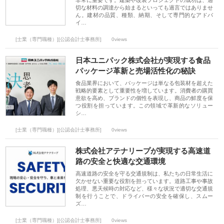
非常に重要です。建築や改装プロジェクトの成功は、適
切な材料の調達から始まるといっても過言ではありませ
ん。建材の品質、種類、納期、そして専門的なアドバ
イ…
[士業（専門職種）][公認会計士事務所]
0views
日本ユニパック株式会社が実現する食品
パッケージ革新と売場活性化の秘訣
食品業界において、パッケージは単なる包装材を超えた
戦略的要素として重要性を増しています。消費者の購買
意欲を高め、ブランドの個性を表現し、商品の鮮度を保
つ役割を担っています。この領域で革新的なソリュー
シ…
[士業（専門職種）][公認会計士事務所]
0views
株式会社アテナリープが実現する高速道
路の安全と快適な交通環境
高速道路の安全を守る交通規制は、私たちの日常生活に
欠かせない重要な役割を担っています。道路工事や事故
処理、悪天候時の対応など、様々な状況で適切な交通規
制を行うことで、ドライバーの安全を確保し、スムー
ズ…
[士業（専門職種）][公認会計士事務所]
0views