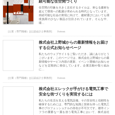
続可能な住空間づくり
住空間の印象を大きく左右するタイルは、単なる建材を
超えて環境への配慮が求められる時代となっています。
持続可能な社会の実現に向けて、建材選びにおいても環
境負荷の少ない製品が注目されています。そんな中、
環…
[士業（専門職種）][公認会計士事務所]
0views
株式会社上野城からの最新情報をお届け
する公式お知らせページ
私たちのウェブサイトをご覧いただき、誠にありがとう
ございます。このページでは、株式会社上野城からの最
新情報やサービス内容の更新、イベント開催のお知らせ
などを定期的に発信しています。企業活動や取り組み
に…
[士業（専門職種）][公認会計士事務所]
0views
株式会社エレックが手がける電気工事で
安全な街づくりを実現するには
私たちの生活を支える電気設備。その安全性と信頼性を
確保するためには、専門的な知識と技術を持った電気工
事のプロフェッショナルの存在が不可欠です。都市イン
フラの重要な一翼を担う電気工事において、株式会社