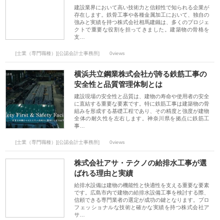
建設業界において高い技術力と信頼性で知られる企業が
存在します。鉄骨工事や各種金属加工において、独自の
強みと実績を持つ株式会社相馬建鐵は、多くのプロジェ
クトで重要な役割を担ってきました。建築物の骨格を
支…
[士業（専門職種）][公認会計士事務所]
0views
横浜共立鋼業株式会社が誇る鉄筋工事の
安全性と品質管理体制とは
建設現場の安全性と品質は、建物の寿命や使用者の安全
に直結する重要な要素です。特に鉄筋工事は建築物の骨
組みを形成する基礎工程であり、その精度と強度が建物
全体の耐久性を左右します。神奈川県を拠点に鉄筋工
事…
[士業（専門職種）][公認会計士事務所]
0views
株式会社アサ・テクノの給排水工事が選
ばれる理由と実績
給排水設備は建物の機能性と快適性を支える重要な要素
です。広島市内で建物の給排水設備工事を検討する際、
信頼できる専門業者の選定が成功の鍵となります。プロ
フェッショナルな技術と確かな実績を持つ株式会社ア
サ…