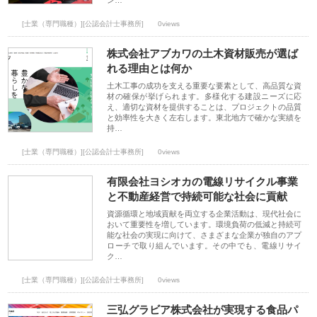
ン…
[士業（専門職種）][公認会計士事務所]
0views
株式会社アブカワの土木資材販売が選ば
れる理由とは何か
土木工事の成功を支える重要な要素として、高品質な資
材の確保が挙げられます。多様化する建設ニーズに応
え、適切な資材を提供することは、プロジェクトの品質
と効率性を大きく左右します。東北地方で確かな実績を
持…
[士業（専門職種）][公認会計士事務所]
0views
有限会社ヨシオカの電線リサイクル事業
と不動産経営で持続可能な社会に貢献
資源循環と地域貢献を両立する企業活動は、現代社会に
おいて重要性を増しています。環境負荷の低減と持続可
能な社会の実現に向けて、さまざまな企業が独自のアプ
ローチで取り組んでいます。その中でも、電線リサイ
ク…
[士業（専門職種）][公認会計士事務所]
0views
三弘グラビア株式会社が実現する食品パ