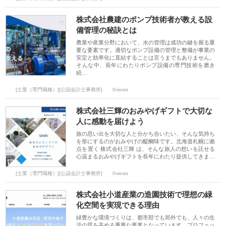
株式会社農建のポンプ技術者が教える設
備管理の秘訣とは
農業や産業分野において、水の管理は成功の鍵を握る重
要な要素です。適切なポンプ設備の管理と整備が事業の
安定と効率化に直結することは言うまでもありません。
そんな中、長年にわたりポンプ設備の専門技術を磨き
続…
[士業（専門職種）][公認会計士事務所]
0views
株式会社三輝のおみやげギフトで大切な
人に感動を届けよう
旅の思い出を大切な人と分かち合いたい、そんな気持ち
を形にするのがおみやげの醍醐味です。北海道札幌に拠
点を置く 株式会社三輝 は、そんな旅人の想いを託せる
心温まるおみやげギフトを長年にわたり提供してきま…
[士業（専門職種）][公認会計士事務所]
0views
株式会社小道産業の造園技術で理想の緑
化空間を実現できる理由
緑豊かな環境づくりは、都市部でも郊外でも、人々の生
活の質を高める重要な要素となっています。プロフェッ