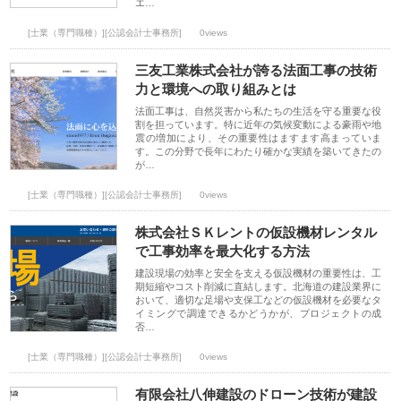
エ…
[士業（専門職種）][公認会計士事務所]
0views
三友工業株式会社が誇る法面工事の技術
力と環境への取り組みとは
法面工事は、自然災害から私たちの生活を守る重要な役
割を担っています。特に近年の気候変動による豪雨や地
震の増加により、その重要性はますます高まっていま
す。この分野で長年にわたり確かな実績を築いてきたの
が…
[士業（専門職種）][公認会計士事務所]
0views
株式会社ＳＫレントの仮設機材レンタル
で工事効率を最大化する方法
建設現場の効率と安全を支える仮設機材の重要性は、工
期短縮やコスト削減に直結します。北海道の建設業界に
おいて、適切な足場や支保工などの仮設機材を必要なタ
イミングで調達できるかどうかが、プロジェクトの成
否…
[士業（専門職種）][公認会計士事務所]
0views
有限会社八伸建設のドローン技術が建設