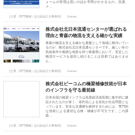
ォームの管理は思いのほか手間がかかるもの。洗濯、
メ…
[士業（専門職種）][公認会計士事務所]
0views
株式会社北日本流通センターが選ばれる
理由と青森の物流を支える確かな実績
青森の物流を支える確かな基盤として地域に根付いてい
るのが、株式会社北日本流通センターです。厳しい冬の
気候条件や複雑な地形を持つ青森県において、安定した
物流サービスを提供し続けることは容易ではありませ
ん…
[士業（専門職種）][公認会計士事務所]
0views
株式会社ビーコムの橋梁補修技術が日本
のインフラを守る最前線
日本全国の橋梁インフラは高度経済成長期に集中的に建
設されたものが多く、老朽化による劣化が社会問題とな
っています。安全な交通網を維持するためには、専門的
な技術による適切な点検・補修が不可欠です。この課
題…
[士業（専門職種）][公認会計士事務所]
0views