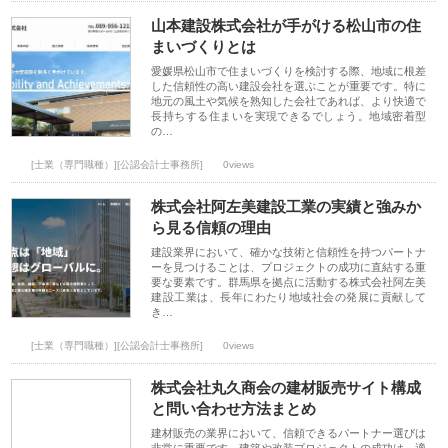
山本建設株式会社が手がける松山市の住
まいづくりとは
愛媛県松山市で住まいづくりを検討する際、地域に根差
した信頼性の高い建設会社を選ぶことが重要です。特に
地元の風土や気候を熟知した会社であれば、より快適で
長持ちする住まいを実現できるでしょう。地域密着型
の…
[士業（専門職種）][公認会計士事務所]
0views
株式会社阿左美建設工業の実績と強みか
ら見る信頼の理由
建設業界において、確かな技術と信頼性を持つパートナ
ーを見つけることは、プロジェクトの成功に直結する重
要な要素です。群馬県を拠点に活動する株式会社阿左美
建設工業は、長年にわたり地域社会の発展に貢献して
き…
[士業（専門職種）][公認会計士事務所]
0views
株式会社丸久商会の建材販売サイト構成
と問い合わせ方法まとめ
建材販売の業界において、信頼できるパートナー選びは