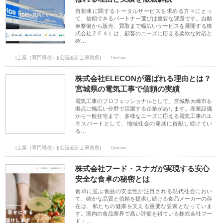
自動車に関するトータルサービスを求める方々にとっ
て、信頼できるパートナー選びは重要な課題です。自動
車整備から販売、買取まで幅広いサービスを展開する株
式会社ＺＥＡＬは、顧客のニーズに応える柔軟な対応と
確…
[士業（専門職種）][公認会計士事務所]
0views
株式会社ELECONが選ばれる理由とは？
宮城県の電気工事で信頼の実績
電気工事のプロフェッショナルとして、宮城県大崎市を
拠点に幅広い分野で活躍する企業があります。産業設備
から一般住宅まで、多様なニーズに応える電気工事のエ
キスパートとして、地域社会の発展に貢献し続けてい
る…
[士業（専門職種）][公認会計士事務所]
0views
株式会社フード・スナガが実現する安心
安全な食卓の秘密とは
食卓に並ぶ食品の安全性が注目される現代社会におい
て、確かな品質と信頼を提供し続ける食品メーカーの存
在は、私たちの健康を支える重要な要素となっていま
す。国内の食品業界で高い評価を得ている株式会社フー
ド・…