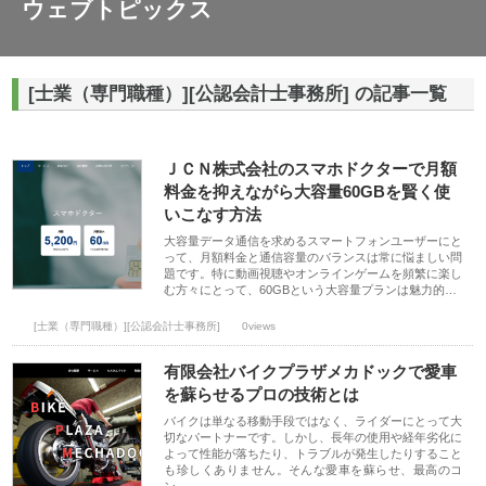
ウェブトピックス
[士業（専門職種）][公認会計士事務所] の記事一覧
ＪＣＮ株式会社のスマホドクターで月額
料金を抑えながら大容量60GBを賢く使
いこなす方法
大容量データ通信を求めるスマートフォンユーザーにと
って、月額料金と通信容量のバランスは常に悩ましい問
題です。特に動画視聴やオンラインゲームを頻繁に楽し
む方々にとって、60GBという大容量プランは魅力的…
[士業（専門職種）][公認会計士事務所]
0views
有限会社バイクプラザメカドックで愛車
を蘇らせるプロの技術とは
バイクは単なる移動手段ではなく、ライダーにとって大
切なパートナーです。しかし、長年の使用や経年劣化に
よって性能が落ちたり、トラブルが発生したりすること
も珍しくありません。そんな愛車を蘇らせ、最高のコ