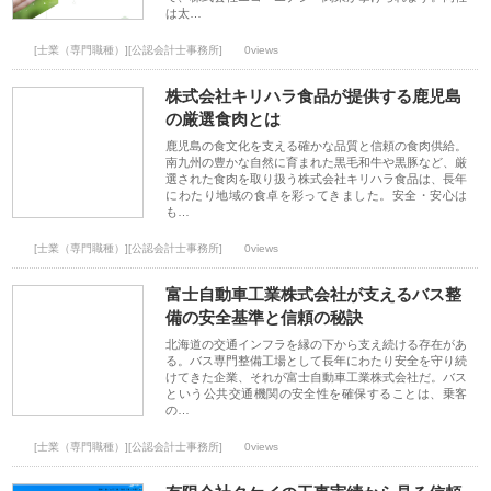
は太…
[士業（専門職種）][公認会計士事務所]
0views
株式会社キリハラ食品が提供する鹿児島
の厳選食肉とは
鹿児島の食文化を支える確かな品質と信頼の食肉供給。
南九州の豊かな自然に育まれた黒毛和牛や黒豚など、厳
選された食肉を取り扱う株式会社キリハラ食品は、長年
にわたり地域の食卓を彩ってきました。安全・安心は
も…
[士業（専門職種）][公認会計士事務所]
0views
富士自動車工業株式会社が支えるバス整
備の安全基準と信頼の秘訣
北海道の交通インフラを縁の下から支え続ける存在があ
る。バス専門整備工場として長年にわたり安全を守り続
けてきた企業、それが富士自動車工業株式会社だ。バス
という公共交通機関の安全性を確保することは、乗客
の…
[士業（専門職種）][公認会計士事務所]
0views