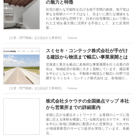
の魅力と特徴
住宅の新たな可能性を広げる地下空間の創造。地下室は
単なる収納スペースではなく、住まいに新たな価値をも
たらす魅力的な空間です。日本の住宅事情において限ら
れた土地を最大限に活用する手段として、また災害対
策…
[士業（専門職種）][公認会計士事務所]
0views
スミセキ・コンテック株式会社が手がけ
る建設から物流まで幅広い事業展開とは
北海道と東京を拠点に多角的な事業展開を行う企業の存
在は、地域経済の発展に大きく貢献しています。建設業
を中心としながらも、不動産や物流など幅広い分野で活
躍する スミセキ・コンテック株式会社 は、各地域の…
[士業（専門職種）][公認会計士事務所]
0views
株式会社タケウチの全国拠点マップ 本社
から営業所までの詳細案内
全国に広がる拠点ネットワークで、お客様のニーズに迅
速に応える体制を構築している株式会社タケウチ。本社
を中心に各地に戦略的に配置された営業所は、それぞれ
が地域密着型のサービス提供を実現しています。各拠
点…