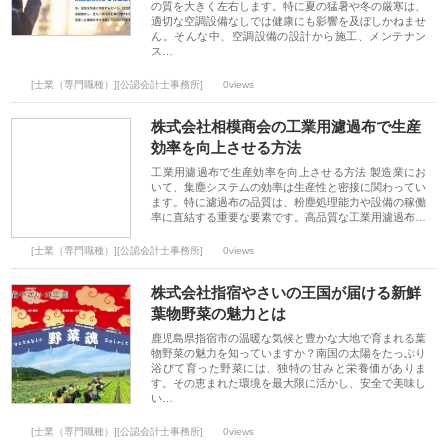
の質を大きく左右します。特に夏の猛暑や冬の厳寒は、
適切な空調設備なしでは健康にも影響を及ぼしかねませ
ん。そんな中、空調設備の設計から施工、メンテナン
ス…
[士業（専門職種）][公認会計士事務所]
0views
株式会社相模商会の工業用濾過布で生産
効率を向上させる方法
工業用濾過布で生産効率を向上させる方法 製造業にお
いて、集塵システムの効率は生産性と密接に関わってい
ます。特に濾過布の品質は、粉塵処理能力や設備の稼働
率に直結する重要な要素です。高品質な工業用濾過布…
[士業（専門職種）][公認会計士事務所]
0views
株式会社指宿やさいの王国が届ける新鮮
葉物野菜の魅力とは
鹿児島県指宿市の温暖な気候と豊かな大地で育まれる葉
物野菜の魅力を知っていますか？南国の太陽をたっぷり
浴びて育った野菜には、独特の甘みと栄養価がありま
す。その恵まれた環境を最大限に活かし、安全で美味し
い…
[士業（専門職種）][公認会計士事務所]
0views