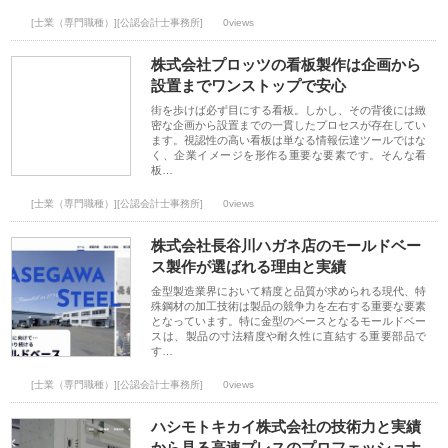
[士業（専門職種）][公認会計士事務所]
0views
株式会社プロッツの看板製作は企画から
設置までワンストップで安心
街を歩けば必ず目にする看板。しかし、その背後には緻
密な企画から設置までの一貫したプロセスが存在してい
ます。視認性の高い看板は単なる情報伝達ツールではな
く、企業イメージを形作る重要な要素です。そんな看
板…
[士業（専門職種）][公認会計士事務所]
0views
株式会社長谷川ハガネ店のモールドベー
ス製作が選ばれる理由と実績
金型製造業界において精度と品質が求められる現代、特
殊鋼材の加工技術は製品の競争力を左右する重要な要素
となっています。特に金型のベースとなるモールドベー
スは、製品の寸法精度や耐久性に直結する重要部品で
す…
[士業（専門職種）][公認会計士事務所]
0views
ハシモトキカイ株式会社の技術力と実績
から見る高速プレスのプロフェッショナ