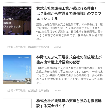
株式会社隆設備工業が選ばれる理由と
は？衛生から空調まで設備設計のプロフ
ェッショナル
建物の快適な環境を支える設備工事。その裏側には、確
かな技術と信頼性を持った企業の存在が欠かせません。
特に衛生設備や空調設備は、日常生活や業務環境の質を
大きく左右する重要な要素です。株式会社隆設備工業
は…
[士業（専門職種）][公認会計士事務所]
0views
神野でんぷん工場株式会社の伝統製法が
生み出す極上片栗粉の秘密
日本の伝統食材を支える職人技と最新技術の融合。鹿児
島県の豊かな自然に育まれたさつまいもから、一滴の水
にもこだわり抜いた製法で生まれる片栗粉は、多くの料
理人から絶大な信頼を得ています。神野でんぷん工場
株…
[士業（専門職種）][公認会計士事務所]
0views
株式会社相馬建鐵の実績と強みを徹底解
説する完全ガイド