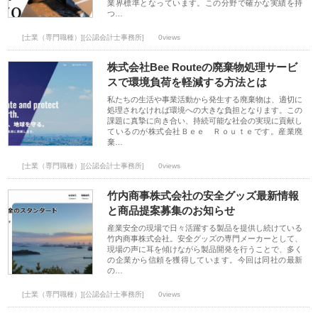
業界標準となっています。この分野で確かな実績を持
つ…
[士業（専門職種）][公認会計士事務所]
0views
株式会社Bee Routeの廃棄物処理サービ
スで環境負荷を軽減する方法とは
私たちの生活や事業活動から発生する廃棄物は、適切に
処理されなければ環境への大きな負担となります。この
課題に真摯に向き合い、持続可能な社会の実現に貢献し
ているのが株式会社Ｂｅｅ Ｒｏｕｔｅです。産業廃
棄…
[士業（専門職種）][公認会計士事務所]
0views
竹内商事株式会社の安全グッズ最新情報
と商品提案募集のお知らせ
産業安全の現場で日々活躍する製品を提供し続けている
竹内商事株式会社。安全グッズの専門メーカーとして、
現場の声に耳を傾けながら製品開発を行うことで、多く
の企業から信頼を獲得しています。今回は同社の最新
の…
[士業（専門職種）][公認会計士事務所]
0views