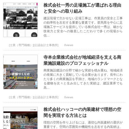
株式会社一秀の足場施工が選ばれる理由
と安全への取り組み
建設現場で欠かせない足場工事は、作業員の安全と工事
の効率性を左右する重要な要素です。群馬県を中心に足
場施工サービスを提供している株式会社一秀は、確かな
技術力と安全への徹底したこだわりで多くの現場から
信…
[士業（専門職種）][公認会計士事務所]
0views
寺本企業株式会社が地域経済を支える商
業施設建設のプロフェッショナル
商業施設建設の分野で確かな実績を積み重ね、地域経済
の発展に大きく貢献している企業があります。長年にわ
たり多くの商業施設を手掛け、地域のランドマークとな
る建物を次々と生み出してきた実績は、建設業界でも
高…
[士業（専門職種）][公認会計士事務所]
0views
株式会社ハッコーの内装建材で理想の空
間を実現する方法とは
理想の空間を作り上げるには、適切な内装建材の選択が
重要です。空間の雰囲気や機能性を左右する内装材は、