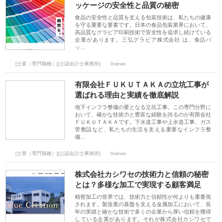
ッケージの安全性と品質の秘密
食品の安全性と品質を支える包装技術は、私たちの健康
を守る重要な要素です。日本の食品包装業界において、
高品質なグラビア印刷技術で安全性を追求し続けている
企業があります。三弘グラビア株式会社 は、食品パ
ッ…
[士業（専門職種）][公認会計士事務所]
0views
有限会社ＦＵＫＵＴＡＫＡの立坑工事が
選ばれる理由と実績を徹底解説
地下インフラ整備の要となる立坑工事。この専門分野に
おいて、確かな技術力と豊富な経験を誇るのが有限会社
ＦＵＫＵＴＡＫＡです。下水道工事や上水道工事、ガス
管敷設など、私たちの生活を支える重要なインフラ整
備…
[士業（専門職種）][公認会計士事務所]
0views
株式会社カシワセの技術力と信頼の秘密
とは？多様な加工で実現する顧客満足
精密加工の世界では、技術力と信頼性が何よりも重要視
されます。製造業の基盤を支える金属加工において、長
年の実績と確かな技術で多くの企業から厚い信頼を獲得
している企業があります。それが株式会社カシワセで