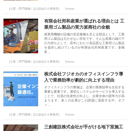
[士業（専門職種）][公認会計士事務所]
0views
有限会社邦和産業が選ばれる理由とは 工
業用ゴム製品の実力派商社の全貌
産業用機械や設備の安定稼働を支える部品として、工業
用ゴム製品は欠かせない存在です。そんな産業の縁の下
の力持ちとして、長年にわたり高品質な工業用ゴム製品
を提供し続けているのが有限会社邦和産業です。多種
多…
[士業（専門職種）][公認会計士事務所]
0views
株式会社フジオカのオフィスインフラ導
入で業務効率が劇的に向上する理由
オフィスインフラの整備は、企業の業務効率を左右する
重要な要素です。適切なシステムやサービスを導入する
ことで、社員の生産性が向上し、企業全体の競争力が高
まります。多くの企業がこの課題に直面する中、オフ
ィ…
[士業（専門職種）][公認会計士事務所]
0views
三創建設株式会社が手がける地下室施工