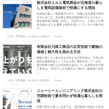
株式会社エルム電気商会が北海道の暮ら
しを電気設備資材で快適にする理由
北海道の厳しい気候条件の中で、快適な生活環境を維持
するためには、高品質な電気設備資材が欠かせません。
寒冷地特有の課題に対応し、住宅やビル、工場などの電
気設備を支える重要な役割を果たしているのが株式会
社…
[士業（専門職種）][公認会計士事務所]
0views
有限会社川路工務店の左官技術で建物の
価値と耐久性を高める方法
建物の美しさと耐久性を左右する左官技術は、日本の伝
統的な建築技術として今なお高い価値を持っています。
鹿児島県で確かな左官技術を提供している有限会社川路
工務店は、住宅から公共施設まで幅広い建築物に対応
し…
[士業（専門職種）][公認会計士事務所]
0views
ジェーシーエンジニアリング株式会社の
空調技術で夏冬問わず快適な暮らしを実
現
四季の変化が激しい日本では、室内環境の快適さが生活