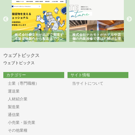
ノー
株式会社耕文社が品川で実現す
株式会社ナカモトがホテルや店
株
の専
る販促物製作から配送までワン
舗の内装改修で選ばれ続ける理
れ
ストップ対応
由
強
ウェブトピックス
ウェブトピックス
カテゴリー
サイト情報
士業（専門職種）
当サイトについて
運送業
人材紹介業
製造業
通信業
小売業・販売業
その他業種