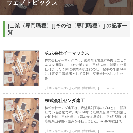
ウェブトピックス
[士業（専門職種）][その他（専門職種）] の記事一
覧
株式会社イーマックス
株式会社イーマックスは、愛知県名古屋市を拠点にビジ
ネスを展開している企業です。平成13年に創業した同
社はまたたく間に事業を軌道にのせ、翌年の平成14年
には電気工事業者として登録、有限会社化しました。
さ…
[士業（専門職種）][その他（専門職種）]
0views
株式会社センダ建工
株式会社センダ建工は、岩盤掘削工事のプロとして活躍
している企業です。昭和58年に広島県広島市で創業し
た同社は、平成4年には資本金を増資し、平成15年には
広島県山県郡へ拠点を移転しました。令和2年には代…
[士業（専門職種）][その他（専門職種）]
0views