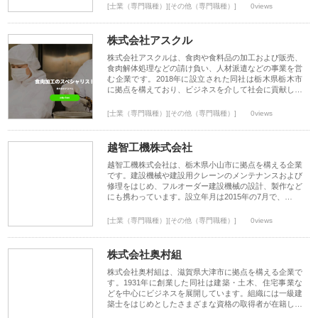
[士業（専門職種）][その他（専門職種）]
0views
株式会社アスクル
株式会社アスクルは、食肉や食料品の加工および販売、
食肉解体処理などの請け負い、人材派遣などの事業を営
む企業です。2018年に設立された同社は栃木県栃木市
に拠点を構えており、ビジネスを介して社会に貢献し…
[士業（専門職種）][その他（専門職種）]
0views
越智工機株式会社
越智工機株式会社は、栃木県小山市に拠点を構える企業
です。建設機械や建設用クレーンのメンテナンスおよび
修理をはじめ、フルオーダー建設機械の設計、製作など
にも携わっています。設立年月は2015年の7月で、…
[士業（専門職種）][その他（専門職種）]
0views
株式会社奥村組
株式会社奥村組は、滋賀県大津市に拠点を構える企業で
す。1931年に創業した同社は建築・土木、住宅事業な
どを中心にビジネスを展開しています。組織には一級建
築士をはじめとしたさまざまな資格の取得者が在籍し…