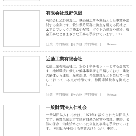
有限会社浅野保温
有限会社浅野保温は、熱絶縁工事を主軸とした事業を展
開する企業です。愛知県丹羽郡に拠点を構える同社は、
エアロフレックス施工や配管、ダクトの保温や保冷、板
金工事などさまざまな工事を手掛けています。1966…
[士業（専門職種）][その他（専門職種）]
0views
近藤工業有限会社
近藤工業有限会社は、安心丁寧をモットーとする企業で
す。地球環境に優しい解体事業者を目指しており、建物
の解体から運搬、産廃処理、再生処理などを自社で一貫
して行っている点が特徴です。静岡県浜松市を拠点と
し…
[士業（専門職種）][その他（専門職種）]
0views
一般財団法人仁礼会
一般財団法人仁礼会は、1971年に設立された財団法人
です。長野県須坂市で区有財産の経営や管理、史跡、名
勝の保存、治山治水といった公益的事業を手掛けていま
す。 同財団が手掛ける事業のひとつが、史跡…