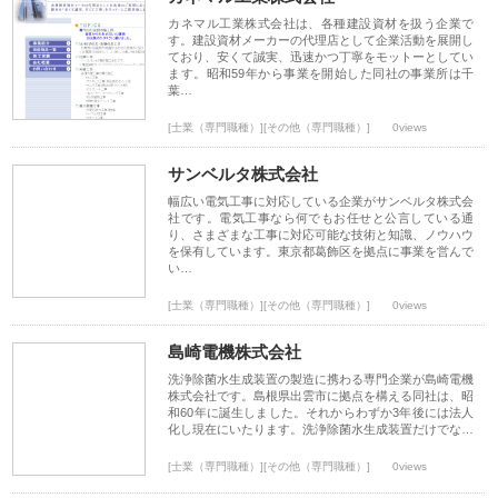
カネマル工業株式会社は、各種建設資材を扱う企業で
す。建設資材メーカーの代理店として企業活動を展開し
ており、安くて誠実、迅速かつ丁寧をモットーとしてい
ます。昭和59年から事業を開始した同社の事業所は千
葉…
[士業（専門職種）][その他（専門職種）]
0views
サンベルタ株式会社
幅広い電気工事に対応している企業がサンベルタ株式会
社です。電気工事なら何でもお任せと公言している通
り、さまざまな工事に対応可能な技術と知識、ノウハウ
を保有しています。東京都葛飾区を拠点に事業を営んで
い…
[士業（専門職種）][その他（専門職種）]
0views
島崎電機株式会社
洗浄除菌水生成装置の製造に携わる専門企業が島崎電機
株式会社です。島根県出雲市に拠点を構える同社は、昭
和60年に誕生しました。それからわずか3年後には法人
化し現在にいたります。洗浄除菌水生成装置だけでな…
[士業（専門職種）][その他（専門職種）]
0views