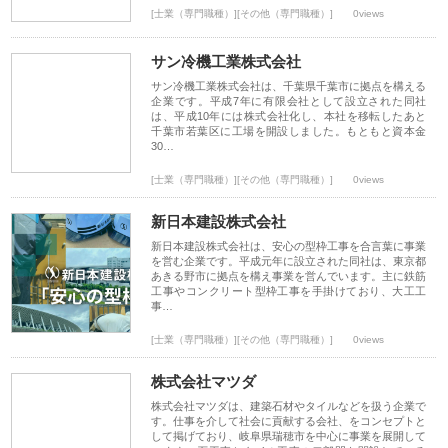
[士業（専門職種）][その他（専門職種）]
0views
サン冷機工業株式会社
サン冷機工業株式会社は、千葉県千葉市に拠点を構える
企業です。平成7年に有限会社として設立された同社
は、平成10年には株式会社化し、本社を移転したあと
千葉市若葉区に工場を開設しました。もともと資本金
30…
[士業（専門職種）][その他（専門職種）]
0views
新日本建設株式会社
新日本建設株式会社は、安心の型枠工事を合言葉に事業
を営む企業です。平成元年に設立された同社は、東京都
あきる野市に拠点を構え事業を営んでいます。主に鉄筋
工事やコンクリート型枠工事を手掛けており、大工工
事…
[士業（専門職種）][その他（専門職種）]
0views
株式会社マツダ
株式会社マツダは、建築石材やタイルなどを扱う企業で
す。仕事を介して社会に貢献する会社、をコンセプトと
して掲げており、岐阜県瑞穂市を中心に事業を展開して