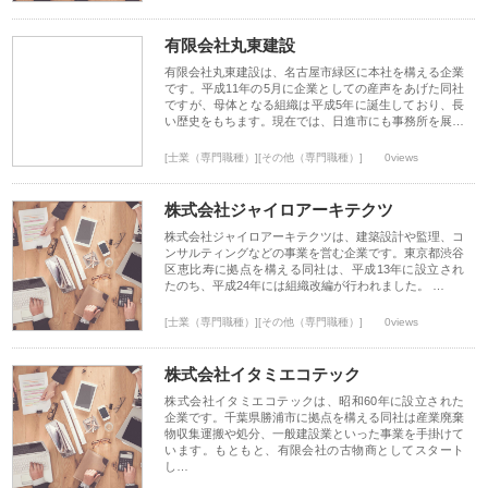
有限会社丸東建設
有限会社丸東建設は、名古屋市緑区に本社を構える企業
です。平成11年の5月に企業としての産声をあげた同社
ですが、母体となる組織は平成5年に誕生しており、長
い歴史をもちます。現在では、日進市にも事務所を展…
[士業（専門職種）][その他（専門職種）]
0views
株式会社ジャイロアーキテクツ
株式会社ジャイロアーキテクツは、建築設計や監理、コ
ンサルティングなどの事業を営む企業です。東京都渋谷
区恵比寿に拠点を構える同社は、平成13年に設立され
たのち、平成24年には組織改編が行われました。 …
[士業（専門職種）][その他（専門職種）]
0views
株式会社イタミエコテック
株式会社イタミエコテックは、昭和60年に設立された
企業です。千葉県勝浦市に拠点を構える同社は産業廃棄
物収集運搬や処分、一般建設業といった事業を手掛けて
います。もともと、有限会社の古物商としてスタート
し…