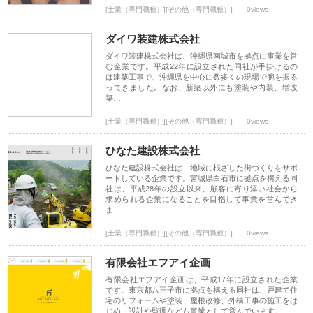
[士業（専門職種）][その他（専門職種）]
0views
ダイワ装建株式会社
ダイワ装建株式会社は、沖縄県南城市を拠点に事業を営
む企業です。平成22年に設立された同社が手掛けるの
は建築工事で、沖縄県を中心に数多くの現場で腕を振る
ってきました。なお、新築以外にも塗装や内装、増改
築…
[士業（専門職種）][その他（専門職種）]
0views
ひなた建設株式会社
ひなた建設株式会社は、地域に根ざした街づくりをサポ
ートしている企業です。宮城県白石市に拠点を構える同
社は、平成28年の設立以来、顧客に寄り添い社会から
求められる企業になることを目指して事業を営んでき
ま…
[士業（専門職種）][その他（専門職種）]
0views
有限会社エフアイ企画
有限会社エフアイ企画は、平成17年に設立された企業
です。東京都八王子市に拠点を構える同社は、戸建て住
宅のリフォームや塗装、屋根改修、外構工事の施工をは
じめ、設計や監理なども事業として営んでいます。 …