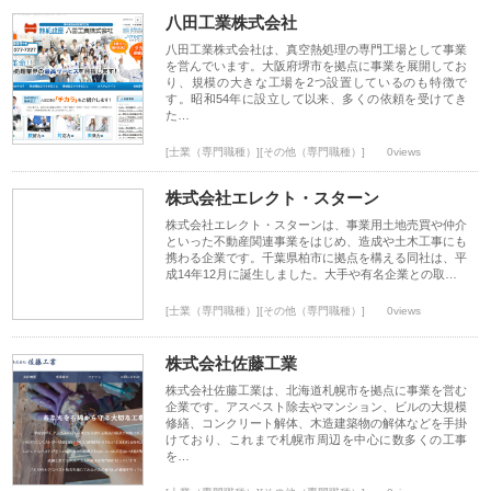
八田工業株式会社
八田工業株式会社は、真空熱処理の専門工場として事業
を営んでいます。大阪府堺市を拠点に事業を展開してお
り、規模の大きな工場を2つ設置しているのも特徴で
す。昭和54年に設立して以来、多くの依頼を受けてき
た…
[士業（専門職種）][その他（専門職種）]
0views
株式会社エレクト・スターン
株式会社エレクト・スターンは、事業用土地売買や仲介
といった不動産関連事業をはじめ、造成や土木工事にも
携わる企業です。千葉県柏市に拠点を構える同社は、平
成14年12月に誕生しました。大手や有名企業との取…
[士業（専門職種）][その他（専門職種）]
0views
株式会社佐藤工業
株式会社佐藤工業は、北海道札幌市を拠点に事業を営む
企業です。アスベスト除去やマンション、ビルの大規模
修繕、コンクリート解体、木造建築物の解体などを手掛
けており、これまで札幌市周辺を中心に数多くの工事
を…