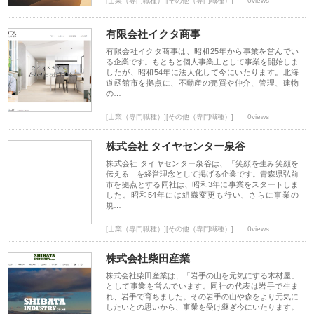
[士業（専門職種）][その他（専門職種）]
0views
有限会社イクタ商事
有限会社イクタ商事は、昭和25年から事業を営んでい
る企業です。もともと個人事業主として事業を開始しま
したが、昭和54年に法人化して今にいたります。北海
道函館市を拠点に、不動産の売買や仲介、管理、建物
の…
[士業（専門職種）][その他（専門職種）]
0views
株式会社 タイヤセンター泉谷
株式会社 タイヤセンター泉谷は、「笑顔を生み笑顔を
伝える」を経営理念として掲げる企業です。青森県弘前
市を拠点とする同社は、昭和3年に事業をスタートしま
した。昭和54年には組織変更も行い、さらに事業の
規…
[士業（専門職種）][その他（専門職種）]
0views
株式会社柴田産業
株式会社柴田産業は、「岩手の山を元気にする木材屋」
として事業を営んでいます。同社の代表は岩手で生ま
れ、岩手で育ちました。その岩手の山や森をより元気に
したいとの思いから、事業を受け継ぎ今にいたります。