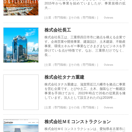
2015年から事業を始めていましたが、事業規模の拡
大…
[士業（専門職種）][その他（専門職種）]
0views
株式会社長工
株式会社長工は、三重県四日市市に拠点を構える企業で
す。企画営業や開発事業、建築設計、土木建築、不動産
事業、環境エネルギー事業などさまざまなビジネスを手
掛けている点が特徴です。なお、三重県だけでなく、
長…
[士業（専門職種）][その他（専門職種）]
0views
株式会社タナカ重建
株式会社タナカ重建は、滋賀県近江八幡市を拠点に事業
を営む企業です。とびや土工、土木、舗装など一般建設
事業を手掛けており、2022年時点で20名の従業員を擁
しています。法人として設立されたのは2016年…
[士業（専門職種）][その他（専門職種）]
0views
株式会社ＭＥコンストラクション
株式会社ＭＥコンストラクションは、愛知県名古屋市に