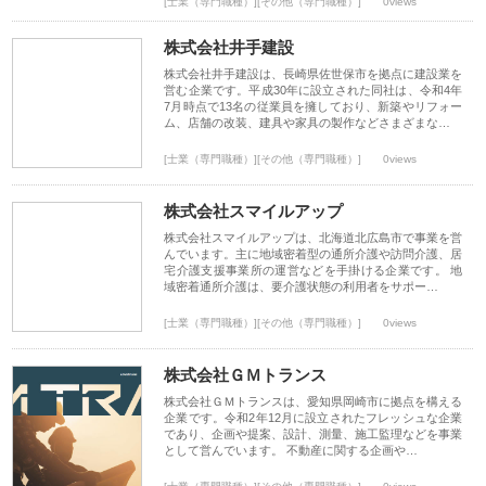
[士業（専門職種）][その他（専門職種）]
0views
株式会社井手建設
株式会社井手建設は、長崎県佐世保市を拠点に建設業を
営む企業です。平成30年に設立された同社は、令和4年
7月時点で13名の従業員を擁しており、新築やリフォー
ム、店舗の改装、建具や家具の製作などさまざまな…
[士業（専門職種）][その他（専門職種）]
0views
株式会社スマイルアップ
株式会社スマイルアップは、北海道北広島市で事業を営
んでいます。主に地域密着型の通所介護や訪問介護、居
宅介護支援事業所の運営などを手掛ける企業です。 地
域密着通所介護は、要介護状態の利用者をサポー…
[士業（専門職種）][その他（専門職種）]
0views
株式会社ＧＭトランス
株式会社ＧＭトランスは、愛知県岡崎市に拠点を構える
企業です。令和2年12月に設立されたフレッシュな企業
であり、企画や提案、設計、測量、施工監理などを事業
として営んでいます。 不動産に関する企画や…