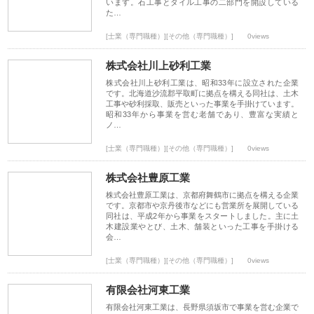
います。石工事とタイル工事の二部門を開設している
た…
[士業（専門職種）][その他（専門職種）]
0views
株式会社川上砂利工業
株式会社川上砂利工業は、昭和33年に設立された企業
です。北海道沙流郡平取町に拠点を構える同社は、土木
工事や砂利採取、販売といった事業を手掛けています。
昭和33年から事業を営む老舗であり、豊富な実績と
ノ…
[士業（専門職種）][その他（専門職種）]
0views
株式会社豊原工業
株式会社豊原工業は、京都府舞鶴市に拠点を構える企業
です。京都市や京丹後市などにも営業所を展開している
同社は、平成2年から事業をスタートしました。主に土
木建設業やとび、土木、舗装といった工事を手掛ける
会…
[士業（専門職種）][その他（専門職種）]
0views
有限会社河東工業
有限会社河東工業は、長野県須坂市で事業を営む企業で