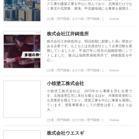
グ工事や建築工事を中心に営んでおり、北海道だけでな
く東北や北関東、東海、甲信越地域にも事業を展開さ…
[士業（専門職種）][その他（専門職種）]
0views
株式会社江井鋳造所
株式会社江井鋳造所は、明治初期に創業した長い歴史が
ある企業です。もともとは合資会社として企業活動を展
開していましたが、平成27年に現在の組織形態にシフ
トしました。拠点は福島県南相馬市で、鋳物製造を中
心…
[士業（専門職種）][その他（専門職種）]
0views
小椋塗工株式会社
小椋塗工株式会社は、1973年から事業を営む企業で
す。北海道帯広市に本社を構えるほか、河東郡音更町に
も営業所を構えており、塗装工事を中心に事業を展開し
ています。塗装事業者としての歴史は長く、始まりは
大…
[士業（専門職種）][その他（専門職種）]
0views
株式会社ウエスギ