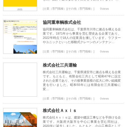
[士業（専門職種）][その他（専門職種）]
0views
協同重車輌株式会社
協同重車輌株式会社は、千葉県市川市に拠点を構える企
業です。1971年から事業を営む歴史ある企業であり、
2022年時点で18人の従業員を擁しています。ラフター
やユニックといった移動式クレーンのメンテナン…
[士業（専門職種）][その他（専門職種）]
0views
株式会社三共運輸
株式会社三共運輸は、千葉県浦安市に拠点を構える企業
です。もともと、有限会社三共として昭和47年に設立
された企業であり、その後事業規模の拡大に伴い組織変
更を行いました。昭和55年には有限会社三共運輸に
変…
[士業（専門職種）][その他（専門職種）]
0views
株式会社Ａｘｉｓ
株式会社Ａｘｉｓは、建築や建設工事などを手掛ける企
業です。大阪府大阪市を中心に事業を営む同社は、
2020年に誕生しました。もともと、小山工務店として