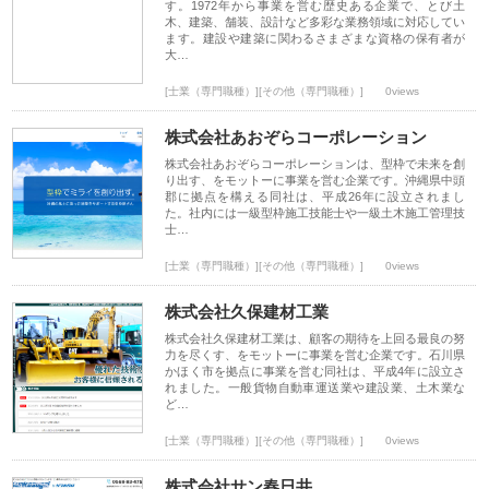
す。1972年から事業を営む歴史ある企業で、とび土
木、建築、舗装、設計など多彩な業務領域に対応してい
ます。建設や建築に関わるさまざまな資格の保有者が
大…
[士業（専門職種）][その他（専門職種）]
0views
株式会社あおぞらコーポレーション
株式会社あおぞらコーポレーションは、型枠で未来を創
り出す、をモットーに事業を営む企業です。沖縄県中頭
郡に拠点を構える同社は、平成26年に設立されまし
た。社内には一級型枠施工技能士や一級土木施工管理技
士…
[士業（専門職種）][その他（専門職種）]
0views
株式会社久保建材工業
株式会社久保建材工業は、顧客の期待を上回る最良の努
力を尽くす、をモットーに事業を営む企業です。石川県
かほく市を拠点に事業を営む同社は、平成4年に設立さ
れました。一般貨物自動車運送業や建設業、土木業な
ど…
[士業（専門職種）][その他（専門職種）]
0views
株式会社サン春日井