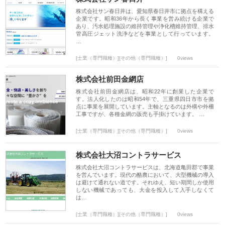
株式会社サン春日井は、愛知県春日井市に拠点を構える
企業です。昭和36年から長く事業を営み続ける企業で
あり、汚水処理施設の維持管理や浄化槽維持管理、排水
管高圧ジェット洗浄などを事業として行っています。
…
[士業（専門職種）][その他（専門職種）]
0views
株式会社前田金網店
株式会社前田金網店は、昭和22年に創業した企業で
す。法人化したのは昭和54年で、三重県四日市市を拠
点に事業を展開しています。主軸となるのは外構や外柵
工事ですが、各種金網の販売も手掛けています。 …
[士業（専門職種）][その他（専門職種）]
0views
株式会社大沼コントラサービス
株式会社大沼コントラサービスは、北海道亀田郡で事業
を営んでいます。現代の酪農において、大型機械の導入
は避けて通れない道です。それゆえ、短い期間しか使用
しない機械であっても、大金を投入して入手しなくて
は…
[士業（専門職種）][その他（専門職種）]
0views