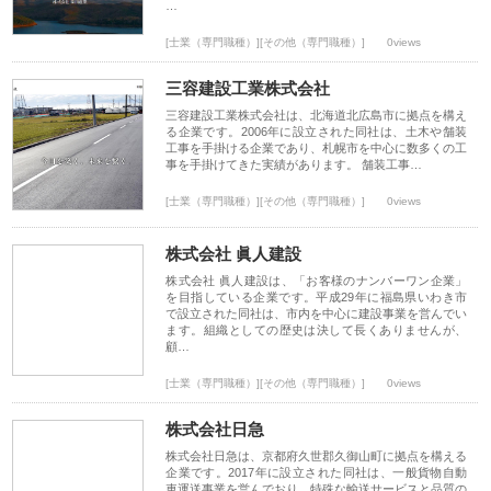
…
[士業（専門職種）][その他（専門職種）]
0views
三容建設工業株式会社
三容建設工業株式会社は、北海道北広島市に拠点を構え
る企業です。2006年に設立された同社は、土木や舗装
工事を手掛ける企業であり、札幌市を中心に数多くの工
事を手掛けてきた実績があります。 舗装工事…
[士業（専門職種）][その他（専門職種）]
0views
株式会社 眞人建設
株式会社 眞人建設は、「お客様のナンバーワン企業」
を目指している企業です。平成29年に福島県いわき市
で設立された同社は、市内を中心に建設事業を営んでい
ます。組織としての歴史は決して長くありませんが、
顧…
[士業（専門職種）][その他（専門職種）]
0views
株式会社日急
株式会社日急は、京都府久世郡久御山町に拠点を構える
企業です。2017年に設立された同社は、一般貨物自動
車運送事業を営んでおり、特殊な輸送サービスと品質の