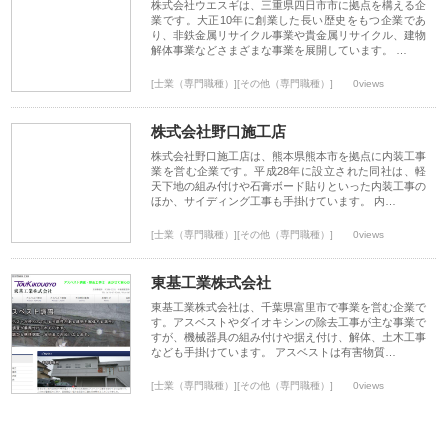
株式会社ウエスギは、三重県四日市市に拠点を構える企
業です。大正10年に創業した長い歴史をもつ企業であ
り、非鉄金属リサイクル事業や貴金属リサイクル、建物
解体事業などさまざまな事業を展開しています。 …
[士業（専門職種）][その他（専門職種）]
0views
株式会社野口施工店
株式会社野口施工店は、熊本県熊本市を拠点に内装工事
業を営む企業です。平成28年に設立された同社は、軽
天下地の組み付けや石膏ボード貼りといった内装工事の
ほか、サイディング工事も手掛けています。 内…
[士業（専門職種）][その他（専門職種）]
0views
東基工業株式会社
東基工業株式会社は、千葉県富里市で事業を営む企業で
す。アスベストやダイオキシンの除去工事が主な事業で
すが、機械器具の組み付けや据え付け、解体、土木工事
なども手掛けています。 アスベストは有害物質…
[士業（専門職種）][その他（専門職種）]
0views