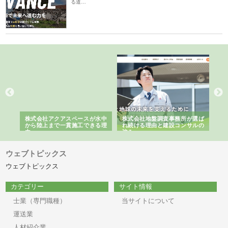
る道…
シー
株式会社アクアスペースが水中
株式会社地盤調査事務所が選ば
株
ム導
から陸上まで一貫施工できる理
れ続ける理由と建設コンサルの
ス
由
強み
ウェブトピックス
ウェブトピックス
カテゴリー
サイト情報
士業（専門職種）
当サイトについて
運送業
人材紹介業