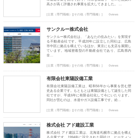
高さが高く評価され事業を拡大してきました。 …
[士業（専門職種）][その他（専門職種）]
0views
サンクルー株式会社
サンクルー株式会社は、「あなたの住みたい」を実現す
る不動産会社です。平成20年に設立した同社は、広島
市中区に拠点を構えているほか、東京にも支店を展開し
ています。地域密着型の不動産会社であり、広島県内
全…
[士業（専門職種）][その他（専門職種）]
0views
有限会社東陽設備工業
有限会社東陽設備工業は、昭和56年から事業を営む歴
史ある企業です。もともとは東陽設備として誕生した同
社ですが、平成6年に有限会社化して今にいたります。
同社が営むのは、水道やガス設備工事です。給…
[士業（専門職種）][その他（専門職種）]
0views
株式会社 アド建設工業
株式会社 アド建設工業は、北海道札幌市に拠点を構え
る企業です。1994年に設立された同社は、ヒーティン