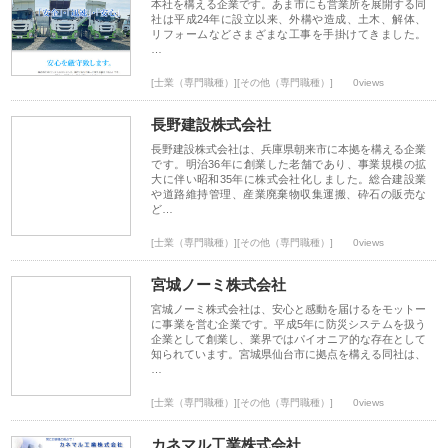
本社を構える企業です。あま市にも営業所を展開する同
社は平成24年に設立以来、外構や造成、土木、解体、
リフォームなどさまざまな工事を手掛けてきました。
…
[士業（専門職種）][その他（専門職種）]
0views
長野建設株式会社
長野建設株式会社は、兵庫県朝来市に本拠を構える企業
です。明治36年に創業した老舗であり、事業規模の拡
大に伴い昭和35年に株式会社化しました。総合建設業
や道路維持管理、産業廃棄物収集運搬、砕石の販売な
ど…
[士業（専門職種）][その他（専門職種）]
0views
宮城ノーミ株式会社
宮城ノーミ株式会社は、安心と感動を届けるをモットー
に事業を営む企業です。平成5年に防災システムを扱う
企業として創業し、業界ではパイオニア的な存在として
知られています。宮城県仙台市に拠点を構える同社は、
…
[士業（専門職種）][その他（専門職種）]
0views
カネマル工業株式会社