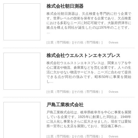
株式会社朝日測器
株式会社朝日測器は、欠点検査を専門的に行う企業で
す。世界レベルの技術を保有する企業であり、欠点検査
における多彩なニーズに対応可能です。大阪府摂津市に
拠点を構える同社が誕生したのは1976年のことです。
…
[士業（専門職種）][その他（専門職種）]
0views
株式会社ウエルストンエキスプレス
株式会社ウエルストンエキスプレスは、関東エリアを中
心に運送や物流、倉庫業などを営む企業です。人々の生
活に欠かせない物流サービスを、ニーズに合わせて提供
できる点が同社の強みです。昭和50年に事業を開始
し…
[士業（専門職種）][その他（専門職種）]
0views
戸島工業株式会社
戸島工業株式会社は、岐阜県岐阜市を中心に事業を展開
している企業です。1925年に創業した同社は、1948年
に法人化し事業をさらに拡大させました。現在では愛知
県一宮市にも支店を展開しており、管設備工事の…
[士業（専門職種）][その他（専門職種）]
0views