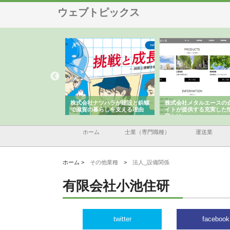
ウェブトピックス
会社が知多半島と三河
株式会社ナツハラが建設と鋲螺
株式会社メタルエースの
で叶える理想の外構空
で滋賀の暮らしを支える理由
イトが提供する充実した
容とは
ホーム
士業（専門職種）
運送業
ホーム >
その他業種
>
法人_設備関係
有限会社小池住研
twitter
facebook