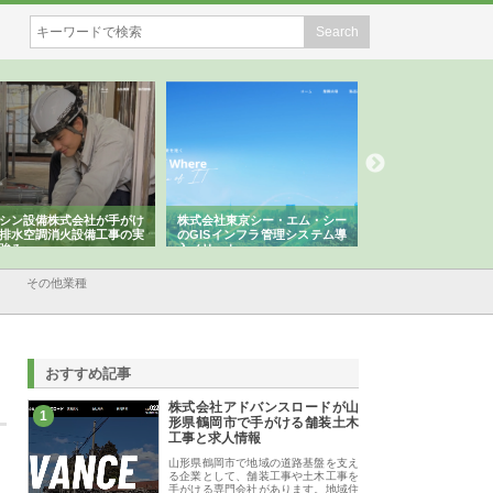
シン設備株式会社が手がけ
株式会社東京シー・エム・シー
株式会社アクアスペ
排水空調消火設備工事の実
のGISインフラ管理システム導
から陸上まで一貫施
強み
入メリット
由
その他業種
おすすめ記事
株式会社アドバンスロードが山
1
形県鶴岡市で手がける舗装土木
工事と求人情報
山形県鶴岡市で地域の道路基盤を支え
る企業として、舗装工事や土木工事を
手がける専門会社があります。地域住