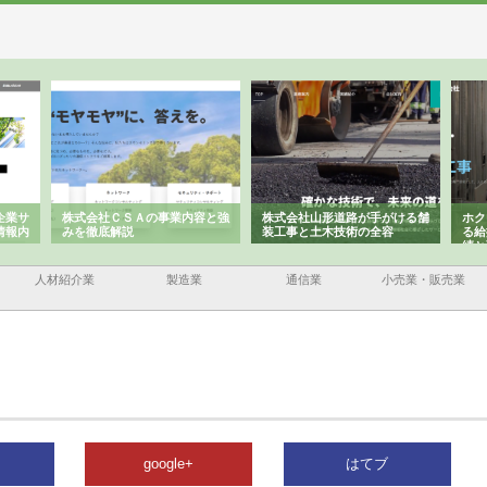
企業サ
株式会社ＣＳＡの事業内容と強
株式会社山形道路が手がける舗
ホク
情報内
みを徹底解説
装工事と土木技術の全容
る給
績と
人材紹介業
製造業
通信業
小売業・販売業
google+
はてブ