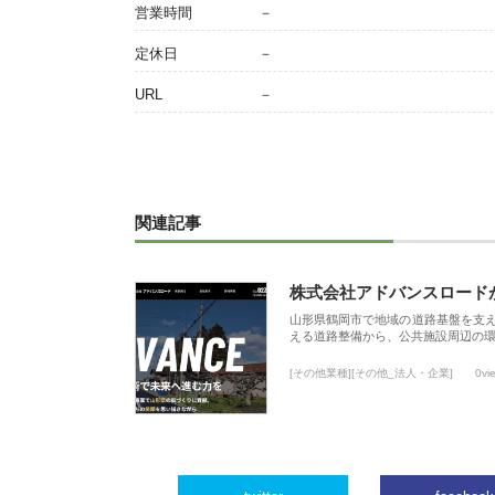
営業時間
－
定休日
－
URL
－
関連記事
株式会社アドバンスロード
山形県鶴岡市で地域の道路基盤を支
える道路整備から、公共施設周辺の
[その他業種][その他_法人・企業]
0vi