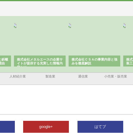
スの企業サ
株式会社ＣＳＡの事業内容と強
株式会社山形道路が手がける舗
した情報内
みを徹底解説
装工事と土木技術の全容
人材紹介業
製造業
通信業
小売業・販売業
google+
はてブ