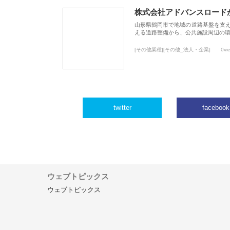
株式会社アドバンスロード
山形県鶴岡市で地域の道路基盤を支
える道路整備から、公共施設周辺の
[その他業種][その他_法人・企業]
0vi
twitter
facebook
ウェブトピックス
ウェブトピックス