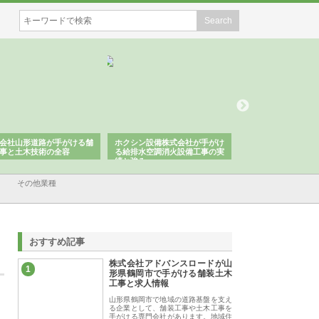
ホクシン設備株式会社が手がけ
株式会社東京シー・エム・シー
株式会社アクア
る給排水空調消火設備工事の実
のGISインフラ管理システム導
から陸上まで一
績と強み
入メリット
由
その他業種
おすすめ記事
株式会社アドバンスロードが山
1
形県鶴岡市で手がける舗装土木
工事と求人情報
山形県鶴岡市で地域の道路基盤を支え
る企業として、舗装工事や土木工事を
手がける専門会社があります。地域住