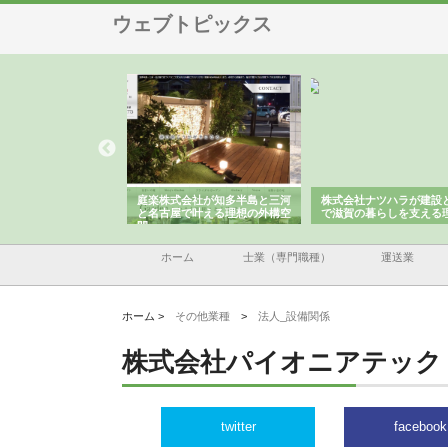
ウェブトピックス
株式会社が知多半島と三河
株式会社ナツハラが建設と鋲螺
株式会社メタルエー
古屋で叶える理想の外構空
で滋賀の暮らしを支える理由
イトが提供する充実
容とは
ホーム
士業（専門職種）
運送業
ホーム >
その他業種
>
法人_設備関係
株式会社パイオニアテック
twitter
facebook