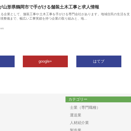
が山形県鶴岡市で手がける舗装土木工事と求人情報
える企業として、舗装工事や土木工事を手がける専門会社があります。地域住民の生活を支
環境整備まで、幅広い工事実績を持つ企業の取り組みと、地…
ews
google+
はてブ
カテゴリー
士業（専門職種）
運送業
人材紹介業
製造業