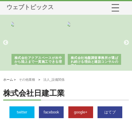
ウェブトピックス
シー
株式会社アクアスペースが水中
株式会社地盤調査事務所が選ば
株
ム導
から陸上まで一貫施工できる理
れ続ける理由と建設コンサルの
ス
由
強み
ホーム >
その他業種
>
法人_設備関係
株式会社日建工業
twitter
facebook
google+
はてブ