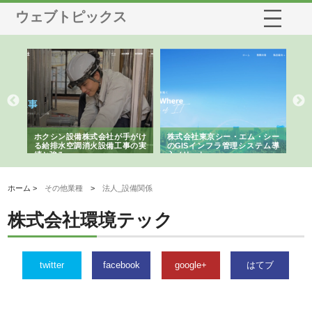
ウェブトピックス
る舗
ホクシン設備株式会社が手がけ
株式会社東京シー・エム・シー
株
る給排水空調消火設備工事の実
のGISインフラ管理システム導
か
績と強み
入メリット
由
ホーム >
その他業種
>
法人_設備関係
株式会社環境テック
twitter
facebook
google+
はてブ