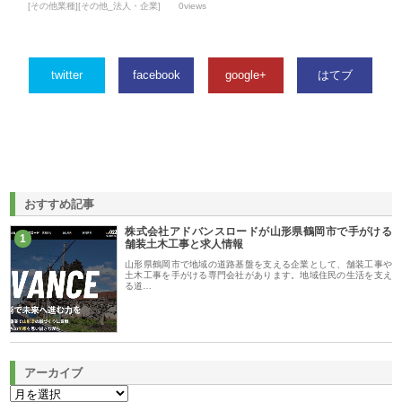
[その他業種][その他_法人・企業]
0views
twitter
facebook
google+
はてブ
おすすめ記事
株式会社アドバンスロードが山形県鶴岡市で手がける
1
舗装土木工事と求人情報
山形県鶴岡市で地域の道路基盤を支える企業として、舗装工事や
土木工事を手がける専門会社があります。地域住民の生活を支え
る道…
アーカイブ