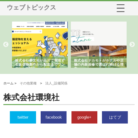
ウェブトピックス
ノー
株式会社耕文社が品川で実現す
株式会社ナカモトがホテルや店
株
の専
る販促物製作から配送までワン
舗の内装改修で選ばれ続ける理
れ
ストップ対応
由
強
ホーム >
その他業種
>
法人_設備関係
株式会社環境社
twitter
facebook
google+
はてブ