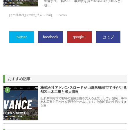
整備まで、幅広い工事実績を持つ企業の取り組みと、
地…
[その他業種][その他_法人・企業]
0views
twitter
facebook
google+
はてブ
おすすめ記事
株式会社アドバンスロードが山形県鶴岡市で手がける
1
舗装土木工事と求人情報
山形県鶴岡市で地域の道路基盤を支える企業として、舗装工事や
土木工事を手がける専門会社があります。地域住民の生活を支え
る道…