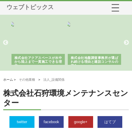
ウェブトピックス
シー
株式会社アクアスペースが水中
株式会社地盤調査事務所が選ば
株
ム導
から陸上まで一貫施工できる理
れ続ける理由と建設コンサルの
ス
由
強み
ホーム >
その他業種
>
法人_設備関係
株式会社石狩環境メンテナンスセン
ター
twitter
facebook
google+
はてブ