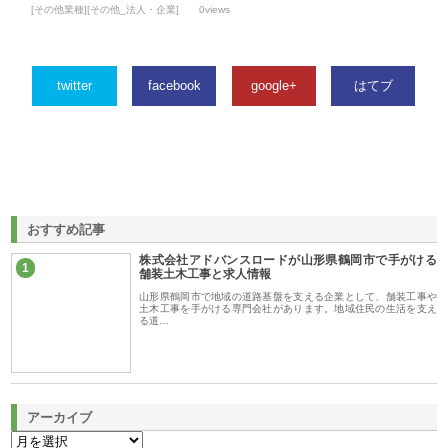
[その他業種][その他_法人・企業]
0views
twitter
facebook
google+
はてブ
おすすめ記事
株式会社アドバンスロードが山形県鶴岡市で手がける
1
舗装土木工事と求人情報
山形県鶴岡市で地域の道路基盤を支える企業として、舗装工事や
土木工事を手がける専門会社があります。地域住民の生活を支え
る道…
アーカイブ