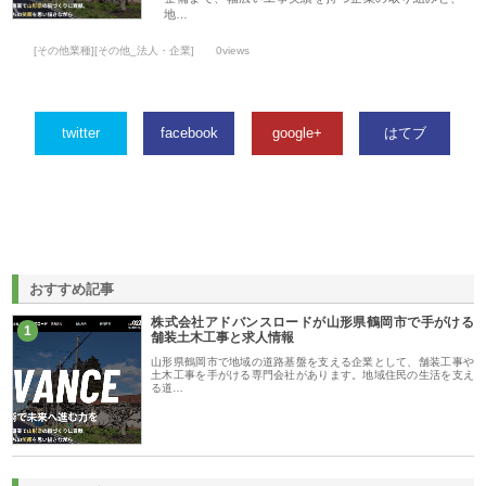
地…
[その他業種][その他_法人・企業]
0views
twitter
facebook
google+
はてブ
おすすめ記事
株式会社アドバンスロードが山形県鶴岡市で手がける
1
舗装土木工事と求人情報
山形県鶴岡市で地域の道路基盤を支える企業として、舗装工事や
土木工事を手がける専門会社があります。地域住民の生活を支え
る道…