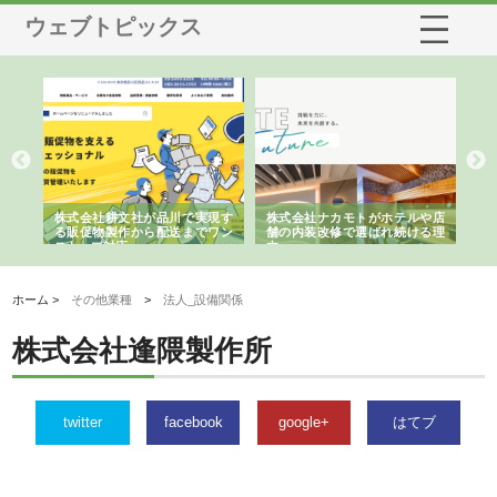
ウェブトピックス
ノー
株式会社耕文社が品川で実現す
株式会社ナカモトがホテルや店
株
の専
る販促物製作から配送までワン
舗の内装改修で選ばれ続ける理
れ
ストップ対応
由
強
ホーム >
その他業種
>
法人_設備関係
株式会社逢隈製作所
twitter
facebook
google+
はてブ