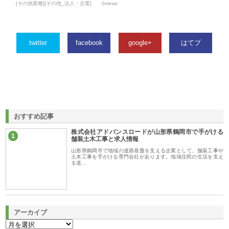
[その他業種][その他_法人・企業]
0views
twitter
facebook
google+
はてブ
おすすめ記事
株式会社アドバンスロードが山形県鶴岡市で手がける
1
舗装土木工事と求人情報
山形県鶴岡市で地域の道路基盤を支える企業として、舗装工事や
土木工事を手がける専門会社があります。地域住民の生活を支え
る道…
アーカイブ