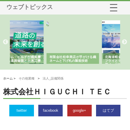
ウェブトピックス
多摩
有限会社松幸商店が手がける織
北海道軽金属株式会社がスノー
株
工事
ネームと下げ札の製造技術
フライとテーパーブロックの専
る
用ページを新設
ス
ホーム >
その他業種
>
法人_設備関係
株式会社ＨＩＧＵＣＨＩ ＴＥＣ
twitter
facebook
google+
はてブ