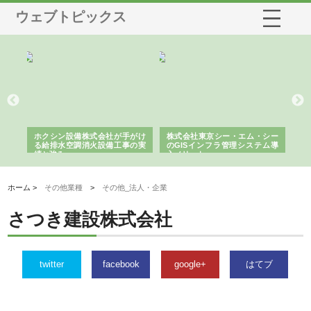
ウェブトピックス
る舗
ホクシン設備株式会社が手がけ
株式会社東京シー・エム・シー
株
る給排水空調消火設備工事の実
のGISインフラ管理システム導
か
績と強み
入メリット
由
ホーム >
その他業種
>
その他_法人・企業
さつき建設株式会社
twitter
facebook
google+
はてブ