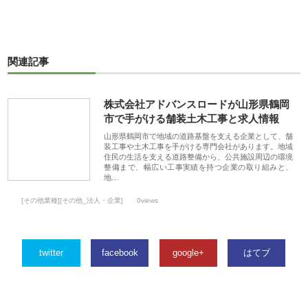
関連記事
株式会社アドバンスロードが山形県鶴岡
市で手がける舗装土木工事と求人情報
山形県鶴岡市で地域の道路基盤を支える企業として、舗
装工事や土木工事を手がける専門会社があります。地域
住民の生活を支える道路整備から、公共施設周辺の環境
整備まで、幅広い工事実績を持つ企業の取り組みと、
地…
[その他業種][その他_法人・企業]
0views
twitter
facebook
google+
はてブ