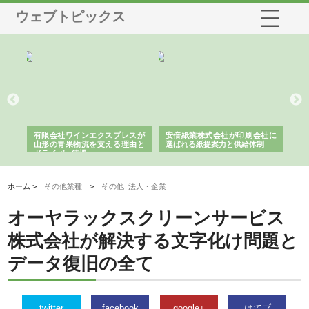
ウェブトピックス
業株式会社が印刷会社に
株式会社ハクシンが大阪で選ば
株式会社翔栄が草津
る紙提案力と供給体制
れる公共工事の実績と強み
築基礎工事の現場力
ホーム >
その他業種
>
その他_法人・企業
オーヤラックスクリーンサービス
株式会社が解決する文字化け問題と
データ復旧の全て
twitter
facebook
google+
はてブ