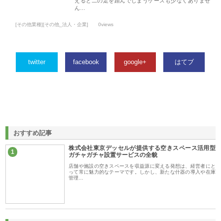
えると二の足を踏んでしまうケースも少なくありませ
ん…
[その他業種][その他_法人・企業]
0views
twitter
facebook
google+
はてブ
おすすめ記事
株式会社東京デッセルが提供する空きスペース活用型
1
ガチャガチャ設置サービスの全貌
店舗や施設の空きスペースを収益源に変える発想は、経営者にと
って常に魅力的なテーマです。しかし、新たな什器の導入や在庫
管理…