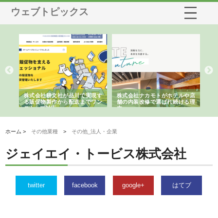
ウェブトピックス
ノー
株式会社耕文社が品川で実現す
株式会社ナカモトがホテルや店
株
の専
る販促物製作から配送までワン
舗の内装改修で選ばれ続ける理
れ
ストップ対応
由
強
ホーム >
その他業種
>
その他_法人・企業
ジェイエイ・トービス株式会社
twitter
facebook
google+
はてブ