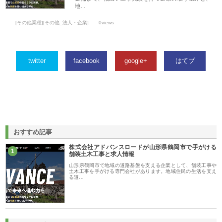
地…
[その他業種][その他_法人・企業]
0views
twitter
facebook
google+
はてブ
おすすめ記事
株式会社アドバンスロードが山形県鶴岡市で手がける
1
舗装土木工事と求人情報
山形県鶴岡市で地域の道路基盤を支える企業として、舗装工事や
土木工事を手がける専門会社があります。地域住民の生活を支え
る道…