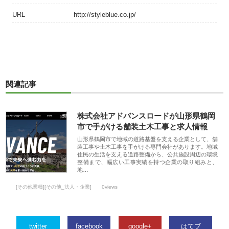
URL
http://styleblue.co.jp/
関連記事
株式会社アドバンスロードが山形県鶴岡
市で手がける舗装土木工事と求人情報
山形県鶴岡市で地域の道路基盤を支える企業として、舗
装工事や土木工事を手がける専門会社があります。地域
住民の生活を支える道路整備から、公共施設周辺の環境
整備まで、幅広い工事実績を持つ企業の取り組みと、
地…
[その他業種][その他_法人・企業]
0views
twitter
facebook
google+
はてブ