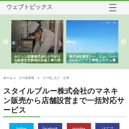
ウェブトピックス
る舗
ホクシン設備株式会社が手がけ
株式会社東京シー・エム・シー
株
る給排水空調消火設備工事の実
のGISインフラ管理システム導
か
績と強み
入メリット
由
ホーム >
その他業種
>
その他_法人・企業
スタイルブルー株式会社のマネキ
ン販売から店舗設営まで一括対応サ
ービス
twitter
facebook
google+
はてブ