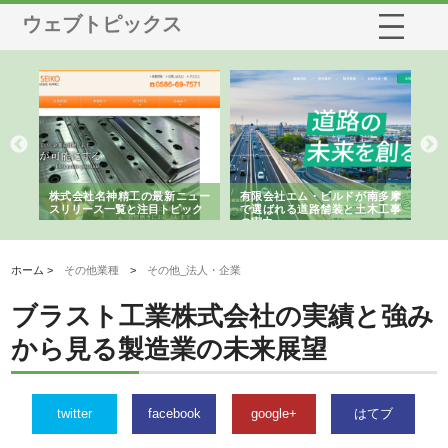
ウェブトピックス
選ば
株式会社名神精工の最新ニュー
有限会社エム・ビルドが南多摩
有
ルの
スリリース一覧と注目トピック
で選ばれる道路舗装と土木工事
ネ
の実力
ホーム >
その他業種
>
その他_法人・企業
ブラスト工業株式会社の実績と強み
から見る製造業の未来展望
twitter
facebook
google+
はてブ