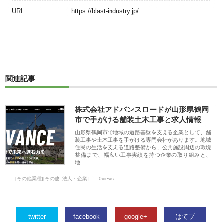
URL
https://blast-industry.jp/
関連記事
株式会社アドバンスロードが山形県鶴岡
市で手がける舗装土木工事と求人情報
山形県鶴岡市で地域の道路基盤を支える企業として、舗
装工事や土木工事を手がける専門会社があります。地域
住民の生活を支える道路整備から、公共施設周辺の環境
整備まで、幅広い工事実績を持つ企業の取り組みと、
地…
[その他業種][その他_法人・企業]
0views
twitter
facebook
google+
はてブ