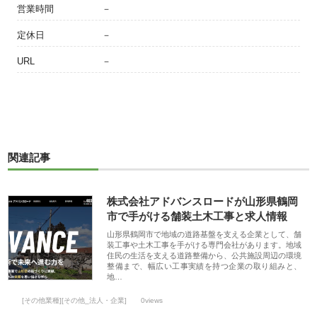
営業時間
－
定休日
－
URL
－
関連記事
株式会社アドバンスロードが山形県鶴岡
市で手がける舗装土木工事と求人情報
山形県鶴岡市で地域の道路基盤を支える企業として、舗
装工事や土木工事を手がける専門会社があります。地域
住民の生活を支える道路整備から、公共施設周辺の環境
整備まで、幅広い工事実績を持つ企業の取り組みと、
地…
[その他業種][その他_法人・企業]
0views