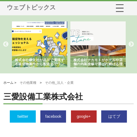
ウェブトピックス
ノー
株式会社耕文社が品川で実現す
株式会社ナカモトがホテルや店
株
の専
る販促物製作から配送までワン
舗の内装改修で選ばれ続ける理
れ
ストップ対応
由
強
ホーム >
その他業種
>
その他_法人・企業
三愛設備工業株式会社
twitter
facebook
google+
はてブ