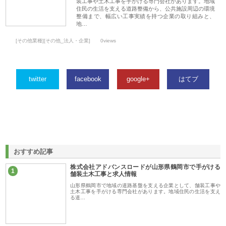
装工事や土木工事を手がける専門会社があります。地域
住民の生活を支える道路整備から、公共施設周辺の環境
整備まで、幅広い工事実績を持つ企業の取り組みと、
地…
[その他業種][その他_法人・企業]
0views
twitter
facebook
google+
はてブ
おすすめ記事
株式会社アドバンスロードが山形県鶴岡市で手がける
1
舗装土木工事と求人情報
山形県鶴岡市で地域の道路基盤を支える企業として、舗装工事や
土木工事を手がける専門会社があります。地域住民の生活を支え
る道…