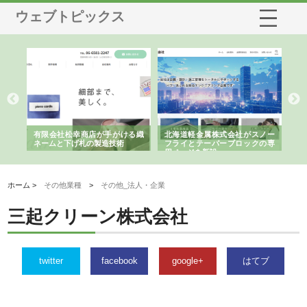
ウェブトピックス
多摩
有限会社松幸商店が手がける織
北海道軽金属株式会社がスノー
株
工事
ネームと下げ札の製造技術
フライとテーパーブロックの専
る
用ページを新設
ス
ホーム >
その他業種
>
その他_法人・企業
三起クリーン株式会社
twitter
facebook
google+
はてブ