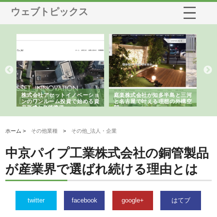
ウェブトピックス
ショ
庭楽株式会社が知多半島と三河
株式会社ナツハラが建設と鋲螺
株
る資
と名古屋で叶える理想の外構空
で滋賀の暮らしを支える理由
イ
間
容
ホーム >
その他業種
>
その他_法人・企業
中京パイプ工業株式会社の銅管製品
が産業界で選ばれ続ける理由とは
twitter
facebook
google+
はてブ