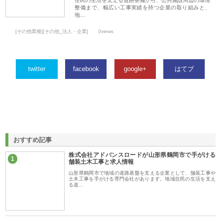
整備まで、幅広い工事実績を持つ企業の取り組みと、
地…
[その他業種][その他_法人・企業]
0views
twitter
facebook
google+
はてブ
おすすめ記事
株式会社アドバンスロードが山形県鶴岡市で手がける
1
舗装土木工事と求人情報
山形県鶴岡市で地域の道路基盤を支える企業として、舗装工事や
土木工事を手がける専門会社があります。地域住民の生活を支え
る道…