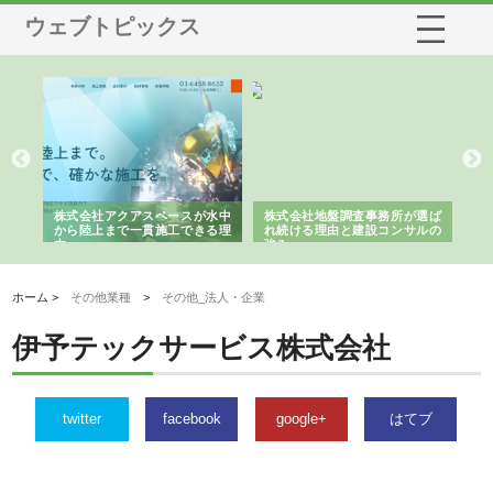
ウェブトピックス
シー
株式会社アクアスペースが水中
株式会社地盤調査事務所が選ば
株
ム導
から陸上まで一貫施工できる理
れ続ける理由と建設コンサルの
ス
由
強み
ホーム >
その他業種
>
その他_法人・企業
伊予テックサービス株式会社
twitter
facebook
google+
はてブ