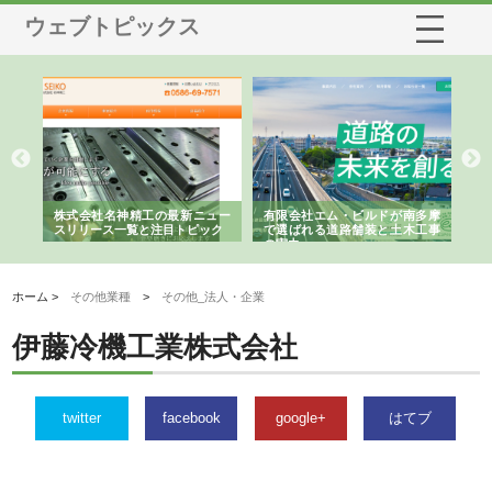
ウェブトピックス
選ば
株式会社名神精工の最新ニュー
有限会社エム・ビルドが南多摩
有
ルの
スリリース一覧と注目トピック
で選ばれる道路舗装と土木工事
ネ
の実力
ホーム >
その他業種
>
その他_法人・企業
伊藤冷機工業株式会社
twitter
facebook
google+
はてブ