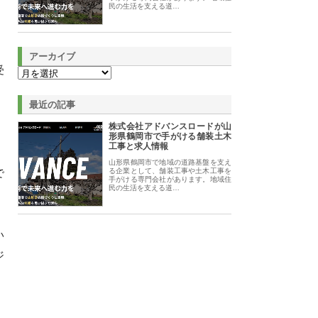
民の生活を支える道…
アーカイブ
受
。
最近の記事
株式会社アドバンスロードが山
形県鶴岡市で手がける舗装土木
工事と求人情報
山形県鶴岡市で地域の道路基盤を支え
で
る企業として、舗装工事や土木工事を
手がける専門会社があります。地域住
民の生活を支える道…
い
ジ