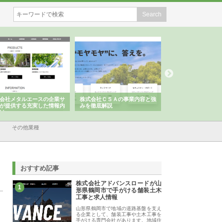
会社メタルエースの企業サ
株式会社ＣＳＡの事業内容と強
株式会社山形道路が
が提供する充実した情報内
みを徹底解説
装工事と土木技術の
は
その他業種
おすすめ記事
株式会社アドバンスロードが山
1
形県鶴岡市で手がける舗装土木
工事と求人情報
山形県鶴岡市で地域の道路基盤を支え
る企業として、舗装工事や土木工事を
手がける専門会社があります。地域住