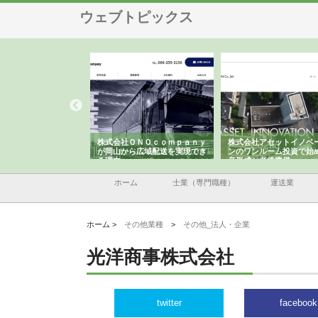
ウェブトピックス
翔栄が草津市で担う建
株式会社ＯＮＯｃｏｍｐａｎｙ
株式会社アセットイノベ
事の現場力と信頼性
が岡山から広域配送を実現でき
ンのワンルーム投資で始
る理由
産形成と老後準備
ホーム
士業（専門職種）
運送業
ホーム >
その他業種
>
その他_法人・企業
光洋商事株式会社
twitter
facebook