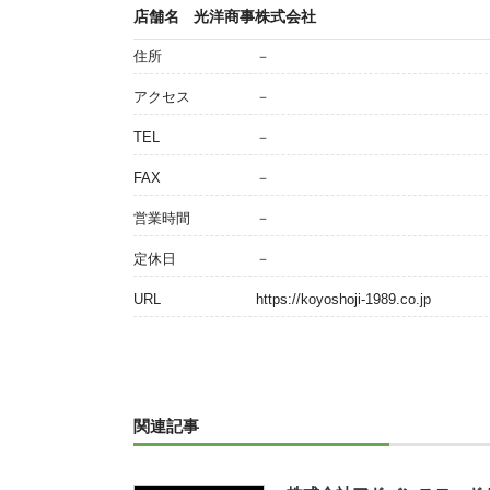
店舗名
光洋商事株式会社
住所
－
アクセス
－
TEL
－
FAX
－
営業時間
－
定休日
－
URL
https://koyoshoji-1989.co.jp
関連記事