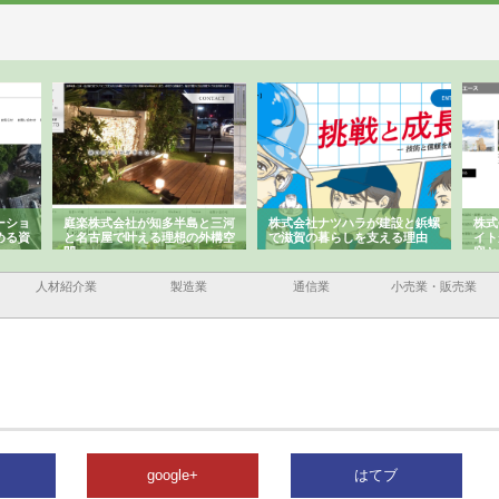
ーショ
庭楽株式会社が知多半島と三河
株式会社ナツハラが建設と鋲螺
株式
める資
と名古屋で叶える理想の外構空
で滋賀の暮らしを支える理由
イト
間
容と
人材紹介業
製造業
通信業
小売業・販売業
google+
はてブ