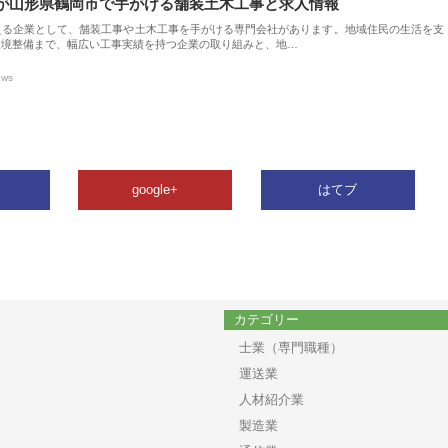
が山形県鶴岡市で手がける舗装土木工事と求人情報
える企業として、舗装工事や土木工事を手がける専門会社があります。地域住民の生活を支
環境整備まで、幅広い工事実績を持つ企業の取り組みと、地…
ews
google+
はてブ
カテゴリー
士業（専門職種）
運送業
人材紹介業
製造業