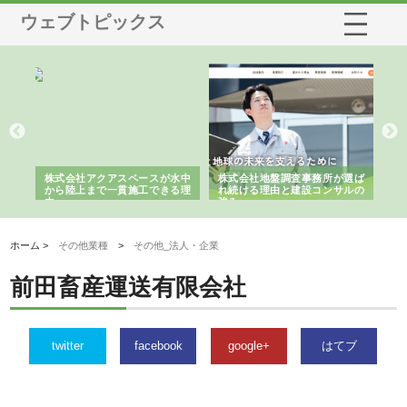
ウェブトピックス
シー
株式会社アクアスペースが水中
株式会社地盤調査事務所が選ば
株
ム導
から陸上まで一貫施工できる理
れ続ける理由と建設コンサルの
ス
由
強み
ホーム >
その他業種
>
その他_法人・企業
前田畜産運送有限会社
twitter
facebook
google+
はてブ