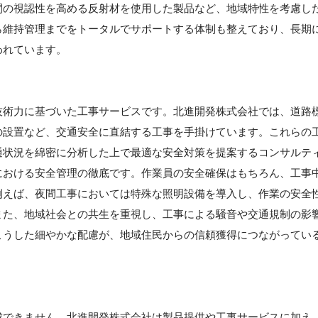
間の視認性を高める反射材を使用した製品など、地域特性を考慮し
ら維持管理までをトータルでサポートする体制も整えており、長期
われています。
技術力に基づいた工事サービスです。北進開発株式会社では、道路
の設置など、交通安全に直結する工事を手掛けています。これらの
通状況を綿密に分析した上で最適な安全対策を提案するコンサルテ
における安全管理の徹底です。作業員の安全確保はもちろん、工事
例えば、夜間工事においては特殊な照明設備を導入し、作業の安全
また、地域社会との共生を重視し、工事による騒音や交通規制の影
こうした細やかな配慮が、地域住民からの信頼獲得につながってい
成できません。北進開発株式会社は製品提供や工事サービスに加え