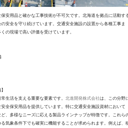
な保安用品と確かな工事技術が不可欠です。北海道を拠点に活動す
会の安全を守り続けています。交通安全施設の設置から各種工事ま
多くの現場で高い評価を受けています。
備
備】
日常生活を支える重要な要素です。
北進開発株式会社
は、この分野
な安全保安用品を提供しています。特に交通安全施設資材において
など、多様なニーズに応える製品ラインナップが特徴です。これら
ゆる気象条件下でも確実に機能することが求められます。例えば、