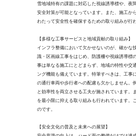
雪地域特有の課題に対応した視線誘導標や、夜
安全対策が可能となっています。また、施工か
わたって安全性を確保するための取り組みが行
【多様な工事サービスと地域貢献の取り組み】
インフラ整備において欠かせないのが、確かな
識・区画線工事をはじめ、防護柵や視線誘導標
事は単なる施工にとどまらず、地域の特性や交
ング機能も備えています。特筆すべきは、工事
の通行車両や歩行者への配慮も欠かしません。
と効率性を両立させる工夫が施されています。
を最小限に抑える取り組みも行われています。
のです。
【安全文化の普及と未来への展望】
安全意識の向上は、ハード面の整備だけでは達