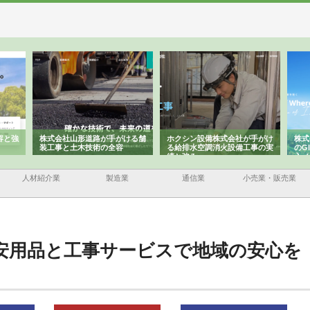
ける舗
ホクシン設備株式会社が手がけ
株式会社東京シー・エム・シー
株式
る給排水空調消火設備工事の実
のGISインフラ管理システム導
から
績と強み
入メリット
由
人材紹介業
製造業
通信業
小売業・販売業
安用品と工事サービスで地域の安心を