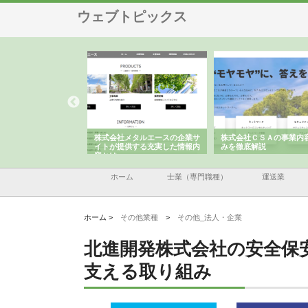
ウェブトピックス
メタルエースの企業サ
株式会社ＣＳＡの事業内容と強
株式会社山形道路が手が
供する充実した情報内
みを徹底解説
装工事と土木技術の全容
ホーム
士業（専門職種）
運送業
ホーム >
その他業種
>
その他_法人・企業
北進開発株式会社の安全保
支える取り組み