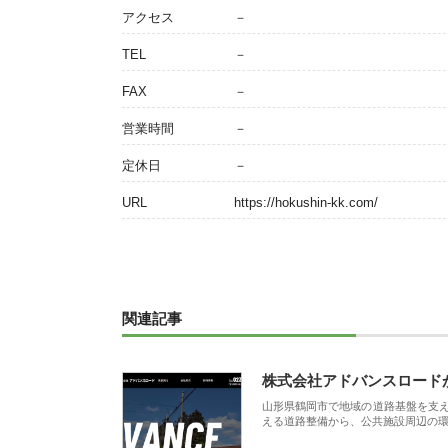
アクセス
－
TEL
－
FAX
－
営業時間
－
定休日
－
URL
https://hokushin-kk.com/
関連記事
株式会社アドバンスロード
山形県鶴岡市で地域の道路基盤を支
える道路整備から、公共施設周辺の