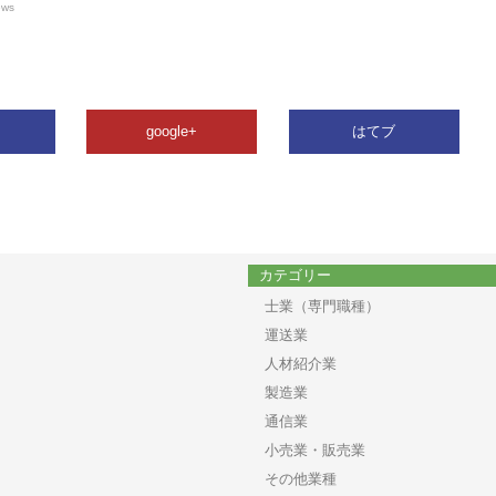
ews
google+
はてブ
カテゴリー
士業（専門職種）
運送業
人材紹介業
製造業
通信業
小売業・販売業
その他業種