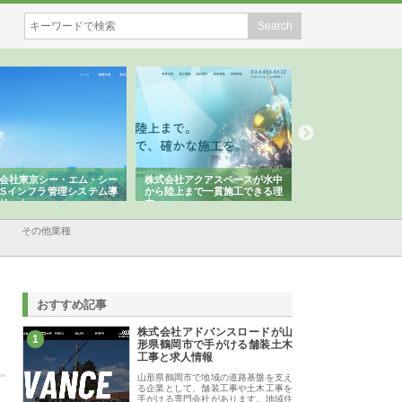
会社アクアスペースが水中
株式会社地盤調査事務所が選ば
株式会社名神精工の
陸上まで一貫施工できる理
れ続ける理由と建設コンサルの
スリリース一覧と注
強み
その他業種
おすすめ記事
株式会社アドバンスロードが山
1
形県鶴岡市で手がける舗装土木
工事と求人情報
山形県鶴岡市で地域の道路基盤を支え
る企業として、舗装工事や土木工事を
手がける専門会社があります。地域住