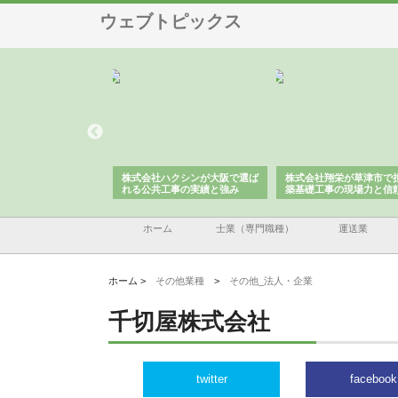
ウェブトピックス
株式会社が印刷会社に
株式会社ハクシンが大阪で選ば
株式会社翔栄が草津市で
紙提案力と供給体制
れる公共工事の実績と強み
築基礎工事の現場力と信
ホーム
士業（専門職種）
運送業
ホーム >
その他業種
>
その他_法人・企業
千切屋株式会社
twitter
facebook