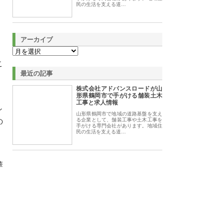
民の生活を支える道…
アーカイブ
こ
最近の記事
株式会社アドバンスロードが山
形県鶴岡市で手がける舗装土木
工事と求人情報
し
山形県鶴岡市で地域の道路基盤を支え
の
る企業として、舗装工事や土木工事を
手がける専門会社があります。地域住
民の生活を支える道…
華