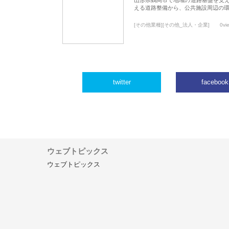
える道路整備から、公共施設周辺の
[その他業種][その他_法人・企業]
0vi
twitter
facebook
ウェブトピックス
ウェブトピックス