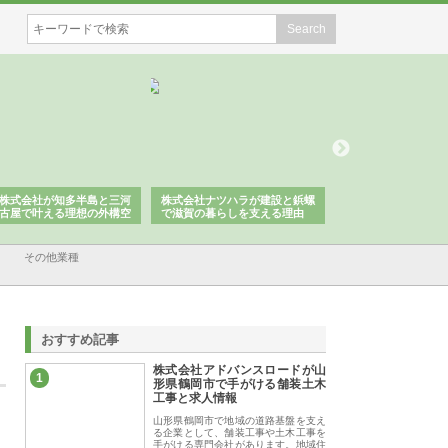
株式会社が知多半島と三河
株式会社ナツハラが建設と鋲螺
株式会社メタルエー
古屋で叶える理想の外構空
で滋賀の暮らしを支える理由
イトが提供する充実
容とは
その他業種
おすすめ記事
株式会社アドバンスロードが山
1
形県鶴岡市で手がける舗装土木
工事と求人情報
山形県鶴岡市で地域の道路基盤を支え
る企業として、舗装工事や土木工事を
手がける専門会社があります。地域住