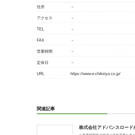
住所
－
アクセス
－
TEL
－
FAX
－
営業時間
－
定休日
－
URL
https://www.e-chikiriya.co.jp/
関連記事
株式会社アドバンスロード
山形県鶴岡市で地域の道路基盤を支