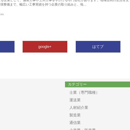
環境整備まで、幅広い工事実績を持つ企業の取り組みと、地…
ews
google+
はてブ
カテゴリー
士業（専門職種）
運送業
人材紹介業
製造業
通信業