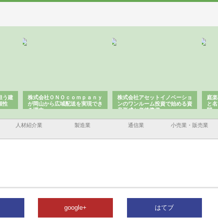
担う建
株式会社ＯＮＯｃｏｍｐａｎｙ
株式会社アセットイノベーショ
庭楽
頼性
が岡山から広域配送を実現でき
ンのワンルーム投資で始める資
と名
る理由
産形成と老後準備
間
人材紹介業
製造業
通信業
小売業・販売業
google+
はてブ