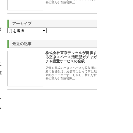
器の導入や在庫管理…
アーカイブ
事
、
最近の記事
株式会社東京デッセルが提供す
る空きスペース活用型ガチャガ
チャ設置サービスの全貌
に
店舗や施設の空きスペースを収益源に
種
変える発想は、経営者にとって常に魅
力的なテーマです。しかし、新たな什
器の導入や在庫管理…
ン
ら