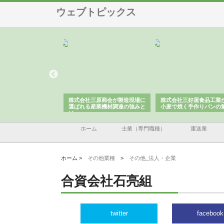
ウェブトピックス
ンスロードが山
株式会社三原商会が製造現場に
株式会社三好屋食品工業が国産
がける舗装土木
選ばれる産業機材調達の強みと
小麦で焼く手作りパンの魅力
は
ホーム
士業（専門職種）
運送業
ホーム >
その他業種
>
その他_法人・企業
合資会社石亮組
twitter
facebook