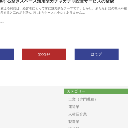
供する空きスペース活用型ガチャガチャ設置サービスの全貌
に変える発想は、経営者にとって常に魅力的なテーマです。しかし、新たな什器の導入や在
を考えると二の足を踏んでしまうケースも少なくありません…
ews
google+
はてブ
カテゴリー
士業（専門職種）
運送業
人材紹介業
製造業