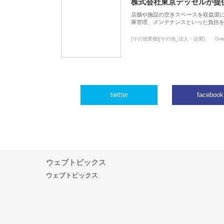
株式会社東京デッセルが提
店舗や施設の空きスペースを収益源
庫管理、メンテナンスといった負担
[その他業種][その他_法人・企業]
0vi
twitter
facebook
ウェブトピックス
ウェブトピックス