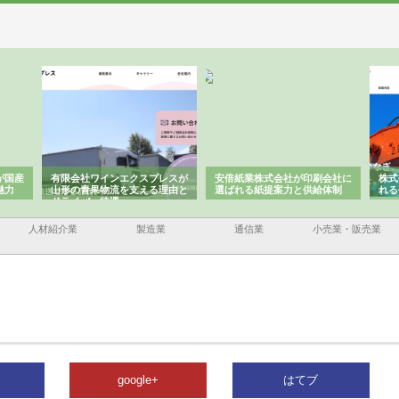
有限会社ワインエクスプレスが
安倍紙業株式会社が印刷会社に
株式会社ハ
山形の青果物流を支える理由と
選ばれる紙提案力と供給体制
れる公共工
ドライバー待遇
人材紹介業
製造業
通信業
小売業・販売業
google+
はてブ