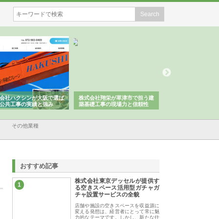
クシンが大阪で選ば
株式会社翔栄が草津市で担う建
株式会社ＯＮＯｃｏｍｐａｎ
事の実績と強み
築基礎工事の現場力と信頼性
が岡山から広域配送を実現で
る理由
その他業種
おすすめ記事
株式会社東京デッセルが提供す
1
る空きスペース活用型ガチャガ
チャ設置サービスの全貌
店舗や施設の空きスペースを収益源に
変える発想は、経営者にとって常に魅
力的なテーマです。しかし、新たな什