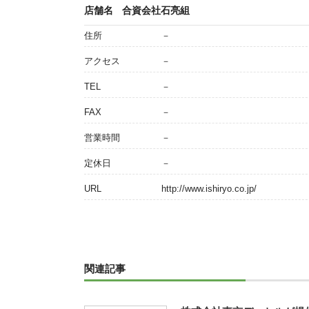
店舗名
合資会社石亮組
住所
－
アクセス
－
TEL
－
FAX
－
営業時間
－
定休日
－
URL
http://www.ishiryo.co.jp/
関連記事