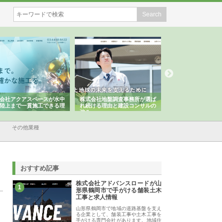
会社アクアスペースが水中
株式会社地盤調査事務所が選ば
株式会社名神精工の
陸上まで一貫施工できる理
れ続ける理由と建設コンサルの
スリリース一覧と注
強み
その他業種
おすすめ記事
株式会社アドバンスロードが山
1
形県鶴岡市で手がける舗装土木
工事と求人情報
山形県鶴岡市で地域の道路基盤を支え
る企業として、舗装工事や土木工事を
手がける専門会社があります。地域住