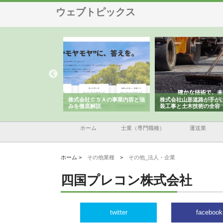
ウェブトピックス
メタルエースの企業サ
株式会社ＣＳＡの事業内容と強
株式会社山形道路が手が
供する充実した情報内
みを徹底解説
装工事と土木技術の全容
ホーム
士業（専門職種）
運送業
ホーム >
その他業種
>
その他_法人・企業
四国プレコン株式会社
twitter
facebook