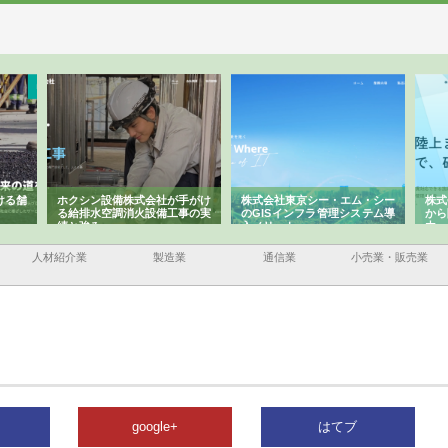
ける舗
ホクシン設備株式会社が手がけ
株式会社東京シー・エム・シー
株式
る給排水空調消火設備工事の実
のGISインフラ管理システム導
から
績と強み
入メリット
由
人材紹介業
製造業
通信業
小売業・販売業
google+
はてブ