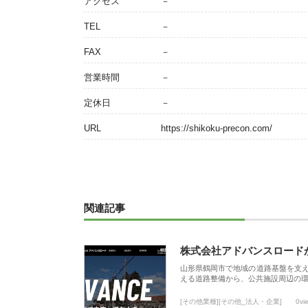
アクセス
－
TEL
－
FAX
－
営業時間
－
定休日
－
URL
https://shikoku-precon.com/
関連記事
株式会社アドバンスロード
山形県鶴岡市で地域の道路基盤を支
える道路整備から、公共施設周辺の
[その他業種][その他_法人・企業]
0vi