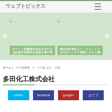
ウェブトピックス
る舗
ホクシン設備株式会社が手がけ
株式会社東京シー・エム・シー
株
る給排水空調消火設備工事の実
のGISインフラ管理システム導
か
績と強み
入メリット
由
ホーム >
その他業種
>
その他_法人・企業
多田化工株式会社
twitter
facebook
google+
はてブ