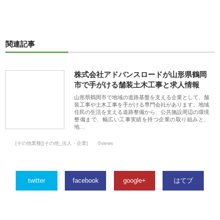
関連記事
株式会社アドバンスロードが山形県鶴岡
市で手がける舗装土木工事と求人情報
山形県鶴岡市で地域の道路基盤を支える企業として、舗
装工事や土木工事を手がける専門会社があります。地域
住民の生活を支える道路整備から、公共施設周辺の環境
整備まで、幅広い工事実績を持つ企業の取り組みと、
地…
[その他業種][その他_法人・企業]
0views
twitter
facebook
google+
はてブ