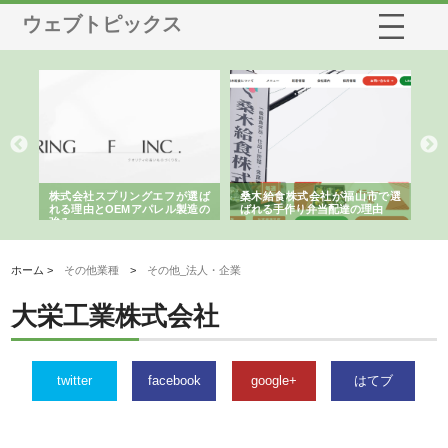
ウェブトピックス
や店
株式会社スプリングエフが選ば
桑木給食株式会社が福山市で選
株
る理
れる理由とOEMアパレル製造の
ばれる手作り弁当配達の理由
れ
強み
ホーム >
その他業種
>
その他_法人・企業
大栄工業株式会社
twitter
facebook
google+
はてブ