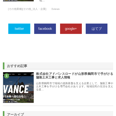
地…
[その他業種][その他_法人・企業]
0views
twitter
facebook
google+
はてブ
おすすめ記事
株式会社アドバンスロードが山形県鶴岡市で手がける
1
舗装土木工事と求人情報
山形県鶴岡市で地域の道路基盤を支える企業として、舗装工事や
土木工事を手がける専門会社があります。地域住民の生活を支え
る道…
アーカイブ