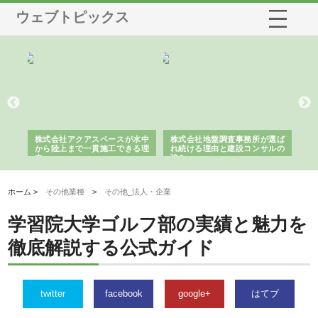
ウェブトピックス
シー
株式会社アクアスペースが水中
株式会社地盤調査事務所が選ば
株
ム導
から陸上まで一貫施工できる理
れ続ける理由と建設コンサルの
ス
由
強み
ホーム >
その他業種
>
その他_法人・企業
学習院大学ゴルフ部の実績と魅力を
徹底解説する公式ガイド
twitter
facebook
google+
はてブ