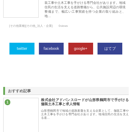
装工事や土木工事を手がける専門会社があります。地域
住民の生活を支える道路整備から、公共施設周辺の環境
整備まで、幅広い工事実績を持つ企業の取り組みと、
地…
[その他業種][その他_法人・企業]
0views
twitter
facebook
google+
はてブ
おすすめ記事
株式会社アドバンスロードが山形県鶴岡市で手がける
1
舗装土木工事と求人情報
山形県鶴岡市で地域の道路基盤を支える企業として、舗装工事や
土木工事を手がける専門会社があります。地域住民の生活を支え
る道…