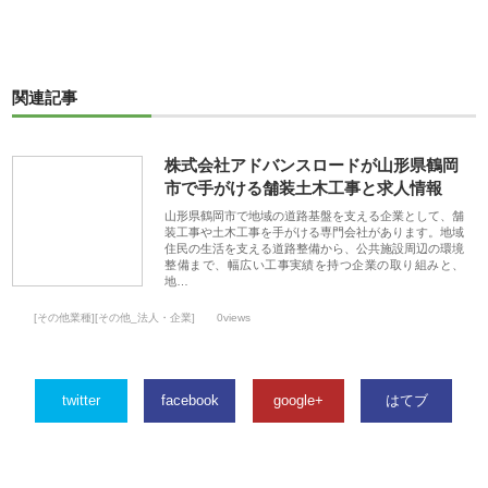
関連記事
株式会社アドバンスロードが山形県鶴岡
市で手がける舗装土木工事と求人情報
山形県鶴岡市で地域の道路基盤を支える企業として、舗
装工事や土木工事を手がける専門会社があります。地域
住民の生活を支える道路整備から、公共施設周辺の環境
整備まで、幅広い工事実績を持つ企業の取り組みと、
地…
[その他業種][その他_法人・企業]
0views
twitter
facebook
google+
はてブ