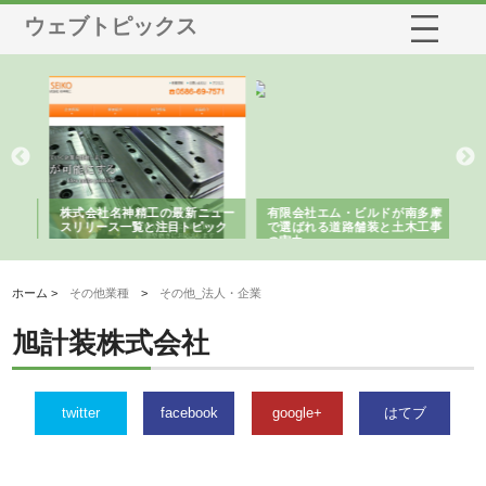
ウェブトピックス
選ば
株式会社名神精工の最新ニュー
有限会社エム・ビルドが南多摩
有
ルの
スリリース一覧と注目トピック
で選ばれる道路舗装と土木工事
ネ
の実力
ホーム >
その他業種
>
その他_法人・企業
旭計装株式会社
twitter
facebook
google+
はてブ