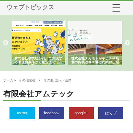
ウェブトピックス
ノー
株式会社耕文社が品川で実現す
株式会社ナカモトがホテルや店
株
の専
る販促物製作から配送までワン
舗の内装改修で選ばれ続ける理
れ
ストップ対応
由
強
ホーム >
その他業種
>
その他_法人・企業
有限会社アムテック
twitter
facebook
google+
はてブ