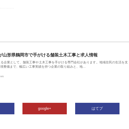
が山形県鶴岡市で手がける舗装土木工事と求人情報
える企業として、舗装工事や土木工事を手がける専門会社があります。地域住民の生活を支
環境整備まで、幅広い工事実績を持つ企業の取り組みと、地…
ews
google+
はてブ