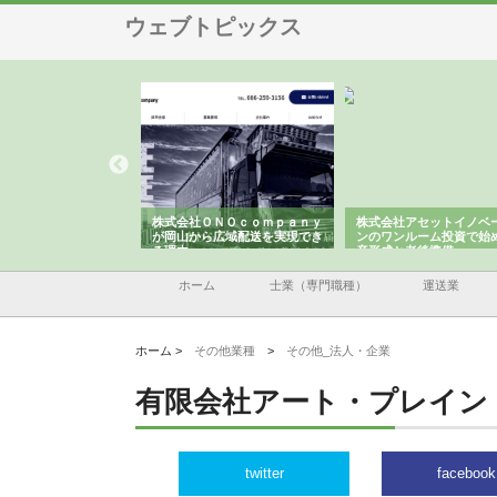
ウェブトピックス
翔栄が草津市で担う建
株式会社ＯＮＯｃｏｍｐａｎｙ
株式会社アセットイノベ
事の現場力と信頼性
が岡山から広域配送を実現でき
ンのワンルーム投資で始
る理由
産形成と老後準備
ホーム
士業（専門職種）
運送業
ホーム >
その他業種
>
その他_法人・企業
有限会社アート・プレイン
twitter
facebook