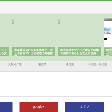
ーショ
庭楽株式会社が知多半島と三河
株式会社ナツハラが建設と鋲螺
株式
める資
と名古屋で叶える理想の外構空
で滋賀の暮らしを支える理由
イト
間
容と
人材紹介業
製造業
通信業
小売業・販売業
google+
はてブ