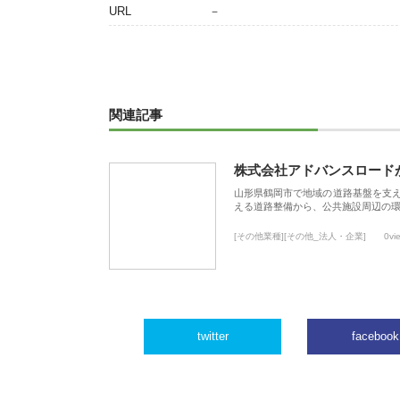
URL
－
関連記事
株式会社アドバンスロード
山形県鶴岡市で地域の道路基盤を支
える道路整備から、公共施設周辺の
[その他業種][その他_法人・企業]
0vi
twitter
facebook