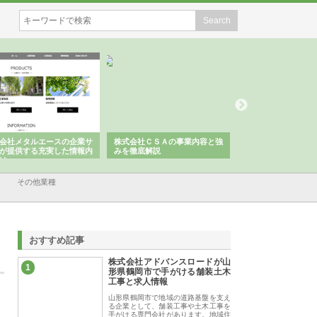
会社メタルエースの企業サ
株式会社ＣＳＡの事業内容と強
株式会社山形道路が
が提供する充実した情報内
みを徹底解説
装工事と土木技術の
は
その他業種
おすすめ記事
株式会社アドバンスロードが山
1
形県鶴岡市で手がける舗装土木
工事と求人情報
山形県鶴岡市で地域の道路基盤を支え
る企業として、舗装工事や土木工事を
手がける専門会社があります。地域住