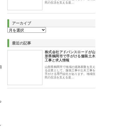
民の生活を支える道…
アーカイブ
最近の記事
株式会社アドバンスロードが山
形県鶴岡市で手がける舗装土木
工事と求人情報
内
山形県鶴岡市で地域の道路基盤を支え
る企業として、舗装工事や土木工事を
手がける専門会社があります。地域住
民の生活を支える道…
、
も
ィ