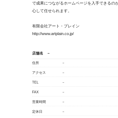
で成果につながるホームページを入手できるの
心して任せられます。
有限会社アート・プレイン
http://www.artplain.co.jp/
店舗名
－
住所
－
アクセス
－
TEL
－
FAX
－
営業時間
－
定休日
－