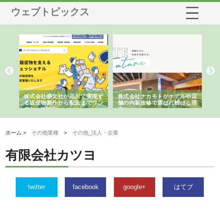
ウェブトピックス
ノー
株式会社耕文社が品川で実現す
株式会社ナカモトがホテルや店
株
の専
る販促物製作から配送までワン
舗の内装改修で選ばれ続ける理
れ
ストップ対応
由
強
ホーム >
その他業種
>
その他_法人・企業
有限会社カツヨ
twitter
facebook
google+
はてブ