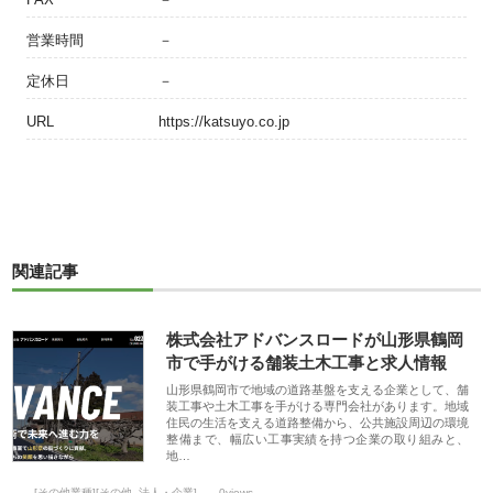
営業時間
－
定休日
－
URL
https://katsuyo.co.jp
関連記事
株式会社アドバンスロードが山形県鶴岡
市で手がける舗装土木工事と求人情報
山形県鶴岡市で地域の道路基盤を支える企業として、舗
装工事や土木工事を手がける専門会社があります。地域
住民の生活を支える道路整備から、公共施設周辺の環境
整備まで、幅広い工事実績を持つ企業の取り組みと、
地…
[その他業種][その他_法人・企業]
0views