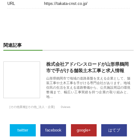
URL
https://takata-cnst.co.jp/
関連記事
株式会社アドバンスロードが山形県鶴岡
市で手がける舗装土木工事と求人情報
山形県鶴岡市で地域の道路基盤を支える企業として、舗
装工事や土木工事を手がける専門会社があります。地域
住民の生活を支える道路整備から、公共施設周辺の環境
整備まで、幅広い工事実績を持つ企業の取り組みと、
地…
[その他業種][その他_法人・企業]
0views
twitter
facebook
google+
はてブ