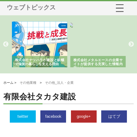
ウェブトピックス
鋲螺
株式会社メタルエースの企業サ
株式会社ＣＳＡの事業内容と強
株
イトが提供する充実した情報内
みを徹底解説
装工
容とは
ホーム >
その他業種
>
その他_法人・企業
有限会社タカタ建設
twitter
facebook
google+
はてブ