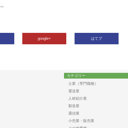
ews
google+
はてブ
カテゴリー
士業（専門職種）
運送業
人材紹介業
製造業
通信業
小売業・販売業