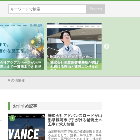
会社アクアスペースが水中
株式会社地盤調査事務所が選ば
株式会社名神精工の
陸上まで一貫施工できる理
れ続ける理由と建設コンサルの
スリリース一覧と注
強み
その他業種
おすすめ記事
株式会社アドバンスロードが山
1
形県鶴岡市で手がける舗装土木
工事と求人情報
山形県鶴岡市で地域の道路基盤を支え
る企業として、舗装工事や土木工事を
手がける専門会社があります。地域住