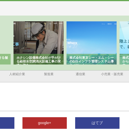
ける舗
ホクシン設備株式会社が手がけ
株式会社東京シー・エム・シー
株式
る給排水空調消火設備工事の実
のGISインフラ管理システム導
から
績と強み
入メリット
由
人材紹介業
製造業
通信業
小売業・販売業
google+
はてブ