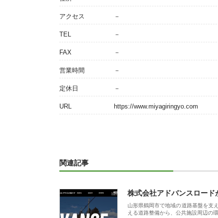
アクセス
－
TEL
－
FAX
－
営業時間
－
定休日
－
URL
https://www.miyagiringyo.com
関連記事
株式会社アドバンスロード
山形県鶴岡市で地域の道路基盤を支
える道路整備から、公共施設周辺の