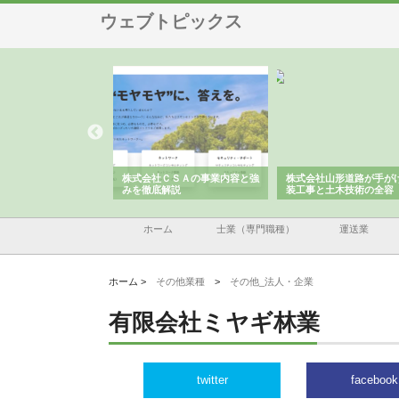
ウェブトピックス
メタルエースの企業サ
株式会社ＣＳＡの事業内容と強
株式会社山形道路が手が
供する充実した情報内
みを徹底解説
装工事と土木技術の全容
ホーム
士業（専門職種）
運送業
ホーム >
その他業種
>
その他_法人・企業
有限会社ミヤギ林業
twitter
facebook