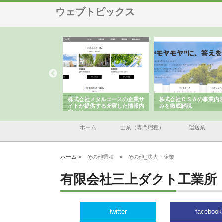
ウェブトピックス
株式会社メタルエースの企業サ
株式会社ＣＳＡの事業内容と強
株式会社山形道路
イトが提供する充実した情報内
みを徹底解説
装工事と土木技術
容とは
ホーム
士業（専門職種）
運送業
ホーム >
その他業種
>
その他_法人・企業
有限会社三上ダクト工業所
twitter
facebook