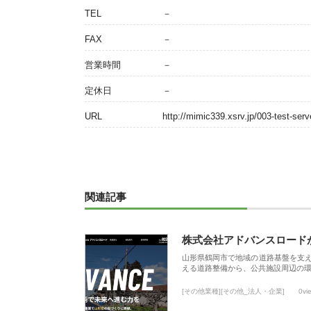
TEL
－
FAX
－
営業時間
－
定休日
－
URL
http://mimic339.xsrv.jp/003-test-serv
関連記事
株式会社アドバンスロード
山形県鶴岡市で地域の道路基盤を支
える道路整備から、公共施設周辺の
[その他業種][その他_法人・企業]
0vi