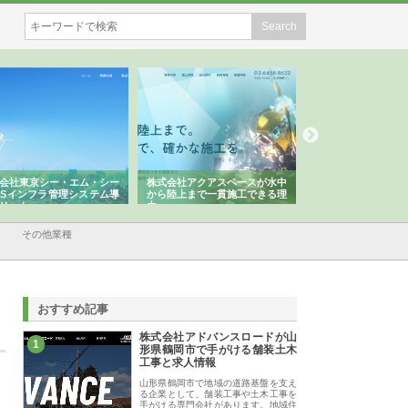
株式会社アクアスペースが水中
株式会社地盤調査事務所が選ば
株式会社名神
から陸上まで一貫施工できる理
れ続ける理由と建設コンサルの
スリリース一
由
強み
その他業種
おすすめ記事
株式会社アドバンスロードが山
1
形県鶴岡市で手がける舗装土木
工事と求人情報
山形県鶴岡市で地域の道路基盤を支え
る企業として、舗装工事や土木工事を
手がける専門会社があります。地域住