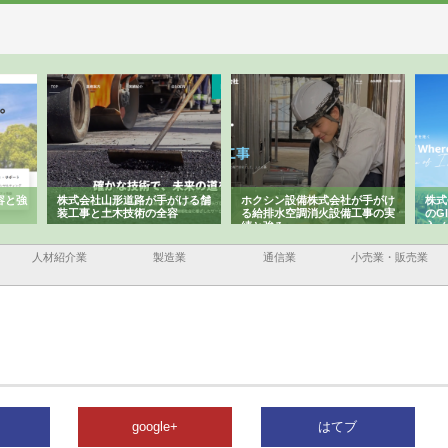
が手がける舗
ホクシン設備株式会社が手がけ
株式会社東京シー・エム・シー
の全容
る給排水空調消火設備工事の実
のGISインフラ管理システム導
績と強み
入メリット
人材紹介業
製造業
通信業
小売業・販売業
google+
はてブ