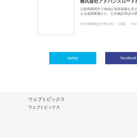
株式会社アドバンスロード
山形県鶴岡市で地域の道路基盤を支
える道路整備から、公共施設周辺の
[その他業種][その他_法人・企業]
0vi
twitter
facebook
ウェブトピックス
ウェブトピックス