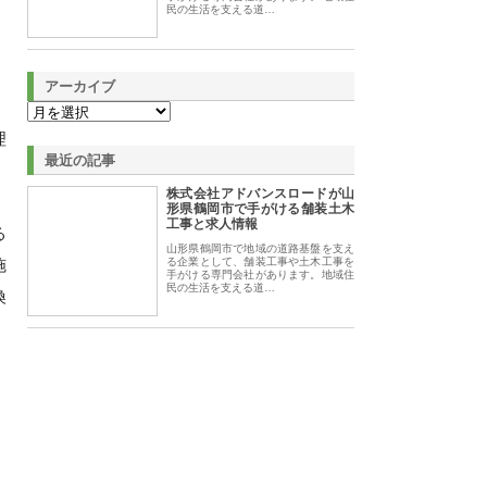
民の生活を支える道…
アーカイブ
理
最近の記事
株式会社アドバンスロードが山
形県鶴岡市で手がける舗装土木
工事と求人情報
る
山形県鶴岡市で地域の道路基盤を支え
施
る企業として、舗装工事や土木工事を
手がける専門会社があります。地域住
民の生活を支える道…
換