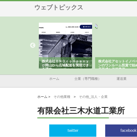
ウェブトピックス
翔栄が草津市で担う建
株式会社ＯＮＯｃｏｍｐａｎｙ
株式会社アセットイノベ
事の現場力と信頼性
が岡山から広域配送を実現でき
ンのワンルーム投資で始
る理由
産形成と老後準備
ホーム
士業（専門職種）
運送業
ホーム >
その他業種
>
その他_法人・企業
有限会社三木水道工業所
twitter
facebook