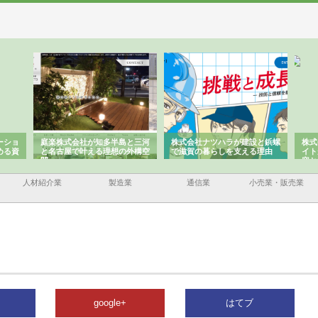
ーショ
庭楽株式会社が知多半島と三河
株式会社ナツハラが建設と鋲螺
株式
める資
と名古屋で叶える理想の外構空
で滋賀の暮らしを支える理由
イト
間
容と
人材紹介業
製造業
通信業
小売業・販売業
google+
はてブ