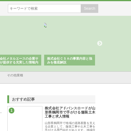
会社メタルエースの企業サ
株式会社ＣＳＡの事業内容と強
株式会社山形道路が
が提供する充実した情報内
みを徹底解説
装工事と土木技術の
は
その他業種
おすすめ記事
株式会社アドバンスロードが山
1
形県鶴岡市で手がける舗装土木
工事と求人情報
山形県鶴岡市で地域の道路基盤を支え
る企業として、舗装工事や土木工事を
手がける専門会社があります。地域住