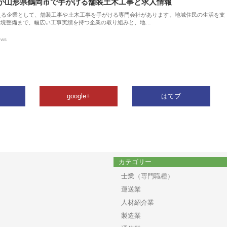
が山形県鶴岡市で手がける舗装土木工事と求人情報
える企業として、舗装工事や土木工事を手がける専門会社があります。地域住民の生活を支
環境整備まで、幅広い工事実績を持つ企業の取り組みと、地…
ews
google+
はてブ
カテゴリー
士業（専門職種）
運送業
人材紹介業
製造業