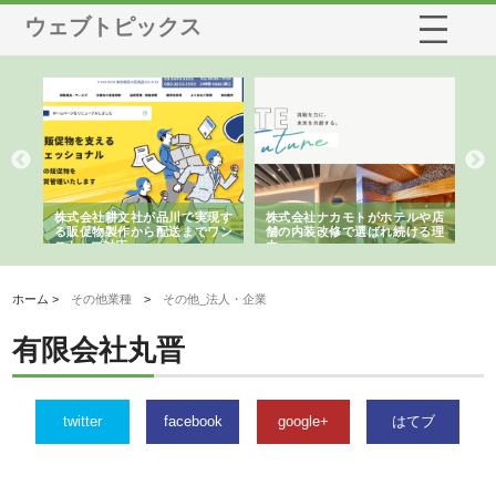
ウェブトピックス
ノー
株式会社耕文社が品川で実現す
株式会社ナカモトがホテルや店
株
の専
る販促物製作から配送までワン
舗の内装改修で選ばれ続ける理
れ
ストップ対応
由
強
ホーム >
その他業種
>
その他_法人・企業
有限会社丸晋
twitter
facebook
google+
はてブ