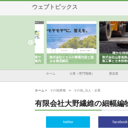
ウェブトピックス
メタルエースの企業サ
株式会社ＣＳＡの事業内容と強
株式会社山形道路が手が
供する充実した情報内
みを徹底解説
装工事と土木技術の全容
ホーム
士業（専門職種）
運送業
ホーム >
その他業種
>
その他_法人・企業
有限会社大野繊維の細幅編
twitter
facebook