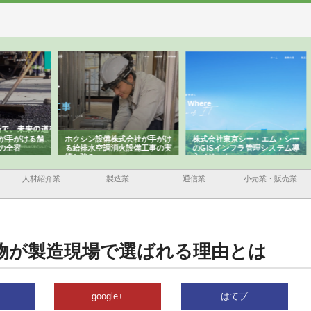
ける舗
ホクシン設備株式会社が手がけ
株式会社東京シー・エム・シー
株式
る給排水空調消火設備工事の実
のGISインフラ管理システム導
から
績と強み
入メリット
由
人材紹介業
製造業
通信業
小売業・販売業
物が製造現場で選ばれる理由とは
google+
はてブ