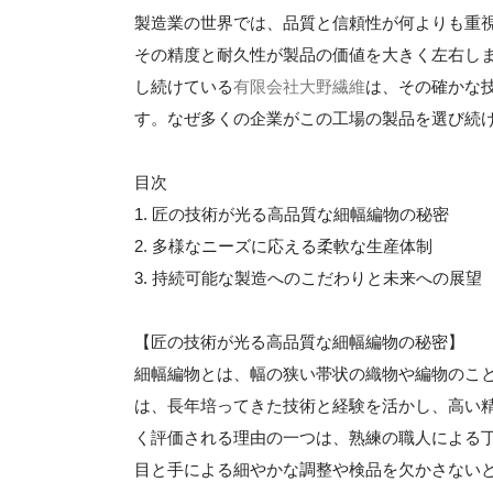
製造業の世界では、品質と信頼性が何よりも重
その精度と耐久性が製品の価値を大きく左右し
し続けている
有限会社大野繊維
は、その確かな
す。なぜ多くの企業がこの工場の製品を選び続
目次
1. 匠の技術が光る高品質な細幅編物の秘密
2. 多様なニーズに応える柔軟な生産体制
3. 持続可能な製造へのこだわりと未来への展望
【匠の技術が光る高品質な細幅編物の秘密】
細幅編物とは、幅の狭い帯状の織物や編物のこ
は、長年培ってきた技術と経験を活かし、高い
く評価される理由の一つは、熟練の職人による
目と手による細やかな調整や検品を欠かさない