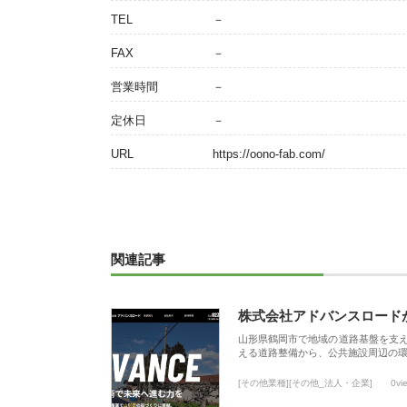
TEL
－
FAX
－
営業時間
－
定休日
－
URL
https://oono-fab.com/
関連記事
株式会社アドバンスロード
山形県鶴岡市で地域の道路基盤を支
える道路整備から、公共施設周辺の
[その他業種][その他_法人・企業]
0vi