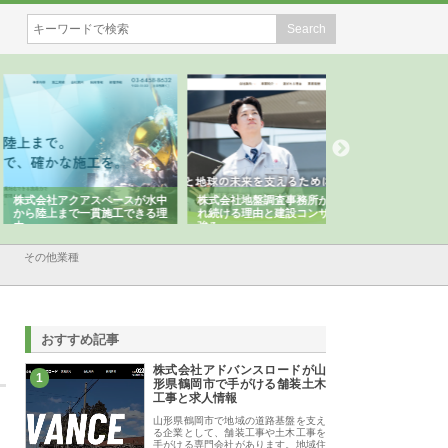
会社アクアスペースが水中
株式会社地盤調査事務所が選ば
株式会社名神精工の
陸上まで一貫施工できる理
れ続ける理由と建設コンサルの
スリリース一覧と注
強み
その他業種
おすすめ記事
株式会社アドバンスロードが山
1
形県鶴岡市で手がける舗装土木
工事と求人情報
山形県鶴岡市で地域の道路基盤を支え
る企業として、舗装工事や土木工事を
手がける専門会社があります。地域住