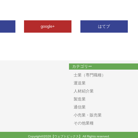
google+
はてブ
カテゴリー
士業（専門職種）
運送業
人材紹介業
製造業
通信業
小売業・販売業
その他業種
Copyright©2026【ウェブトピックス】 All Rights reserved.