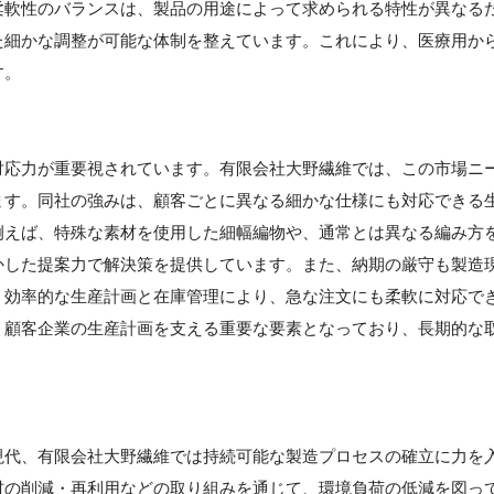
柔軟性のバランスは、製品の用途によって求められる特性が異なる
た細かな調整が可能な体制を整えています。これにより、医療用か
す。
対応力が重要視されています。有限会社大野繊維では、この市場ニ
ます。同社の強みは、顧客ごとに異なる細かな仕様にも対応できる
例えば、特殊な素材を使用した細幅編物や、通常とは異なる編み方
かした提案力で解決策を提供しています。また、納期の厳守も製造
、効率的な生産計画と在庫管理により、急な注文にも柔軟に対応で
、顧客企業の生産計画を支える重要な要素となっており、長期的な
】
現代、有限会社大野繊維では持続可能な製造プロセスの確立に力を
材の削減・再利用などの取り組みを通じて、環境負荷の低減を図っ