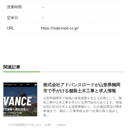
営業時間
－
定休日
－
URL
https://toda-med.co.jp/
関連記事
株式会社アドバンスロードが山形県鶴岡
市で手がける舗装土木工事と求人情報
山形県鶴岡市で地域の道路基盤を支える企業として、舗
装工事や土木工事を手がける専門会社があります。地域
住民の生活を支える道路整備から、公共施設周辺の環境
整備まで、幅広い工事実績を持つ企業の取り組みと、
地…
[その他業種][その他_法人・企業]
0views