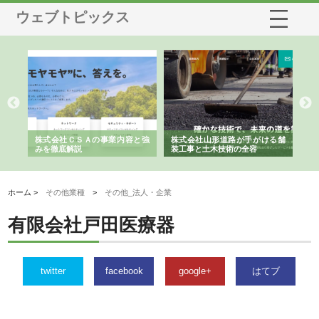
ウェブトピックス
業サ
株式会社ＣＳＡの事業内容と強
株式会社山形道路が手がける舗
ホ
報内
みを徹底解説
装工事と土木技術の全容
る
績
ホーム >
その他業種
>
その他_法人・企業
有限会社戸田医療器
twitter
facebook
google+
はてブ