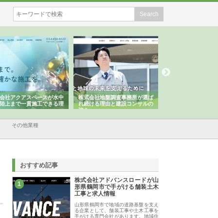
会社アクアスペースが水中
株式会社地盤調査事務所が選ば
株式会社名神精工の
陸上まで一貫施工できる理
れ続ける理由と建設コンサルの
スリリース一覧と注
強み
その他業種
おすすめ記事
株式会社アドバンスロードが山
1
形県鶴岡市で手がける舗装土木
工事と求人情報
山形県鶴岡市で地域の道路基盤を支え
る企業として、舗装工事や土木工事を
手がける専門会社があります。地域住