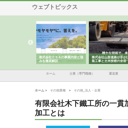
ウェブトピックス
メタルエースの企業サ
株式会社ＣＳＡの事業内容と強
株式会社山形道路が手が
供する充実した情報内
みを徹底解説
装工事と土木技術の全容
ホーム
士業（専門職種）
運送業
ホーム >
その他業種
>
その他_法人・企業
有限会社木下鐵工所の一貫
加工とは