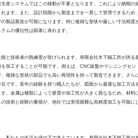
貫生産システムではこの移動が不要となります。これにより納期の
されます。また、設計段階から製造までを一貫して管理できるため
での製品製造が可能になります。特に複雑な形状や厳しい寸法精度
ステムの優位性は顕著に表れます。
性能と技術者の熟練度が挙げられます。有限会社木下鐵工所が誇る
を加工することが可能です。例えば、CNC旋盤やマシニングセン
で、複雑な形状の部品でも高い再現性を持って製造できます。さら
存在です。長年の経験を持つ職人たちが、図面から最適な加工方法
ます。金属は種類によって硬度や加工性が大きく異なるため、材料
この技術と経験の蓄積が、他社では実現困難な高精度加工を可能に
】
り、私たちの生活を縁の下で支えています。有限会社木下鐵工所の