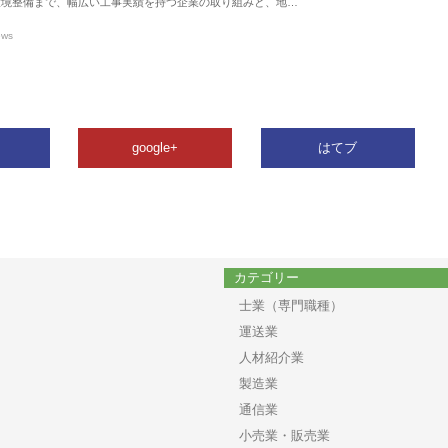
環境整備まで、幅広い工事実績を持つ企業の取り組みと、地…
ews
google+
はてブ
カテゴリー
士業（専門職種）
運送業
人材紹介業
製造業
通信業
小売業・販売業