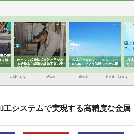
ける舗
ホクシン設備株式会社が手がけ
株式会社東京シー・エム・シー
株式
る給排水空調消火設備工事の実
のGISインフラ管理システム導
から
績と強み
入メリット
由
人材紹介業
製造業
通信業
小売業・販売業
加工システムで実現する高精度な金属