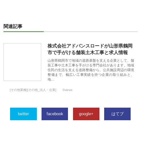
関連記事
株式会社アドバンスロードが山形県鶴岡
市で手がける舗装土木工事と求人情報
山形県鶴岡市で地域の道路基盤を支える企業として、舗
装工事や土木工事を手がける専門会社があります。地域
住民の生活を支える道路整備から、公共施設周辺の環境
整備まで、幅広い工事実績を持つ企業の取り組みと、
地…
[その他業種][その他_法人・企業]
0views
twitter
facebook
google+
はてブ