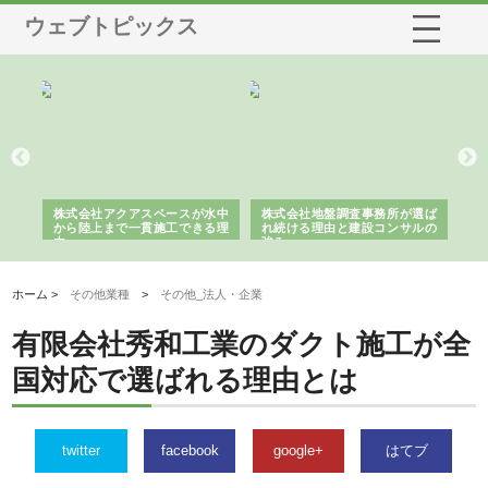
ウェブトピックス
シー
株式会社アクアスペースが水中
株式会社地盤調査事務所が選ば
株
ム導
から陸上まで一貫施工できる理
れ続ける理由と建設コンサルの
ス
由
強み
ホーム >
その他業種
>
その他_法人・企業
有限会社秀和工業のダクト施工が全
国対応で選ばれる理由とは
twitter
facebook
google+
はてブ