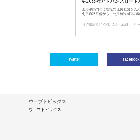
株式会社アドバンスロード
山形県鶴岡市で地域の道路基盤を支
える道路整備から、公共施設周辺の
[その他業種][その他_法人・企業]
0vi
twitter
facebook
ウェブトピックス
ウェブトピックス