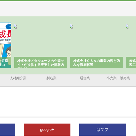
と鋲螺
株式会社メタルエースの企業サ
株式会社ＣＳＡの事業内容と強
株式
理由
イトが提供する充実した情報内
みを徹底解説
装工
容とは
人材紹介業
製造業
通信業
小売業・販売業
google+
はてブ