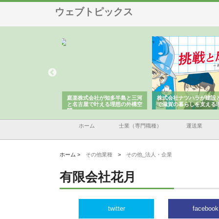
ウェブトピックス
アセットイノベーショ
庭楽株式会社が知多半島と三河
株式会社ナツハラが建設
ルーム投資で始める資
と名古屋で叶える理想の外構空
で滋賀の暮らしを支える
老後準備
間
ホーム
士業（専門職種）
運送業
ホーム >
その他業種
>
その他_法人・企業
有限会社花月
twitter
facebook