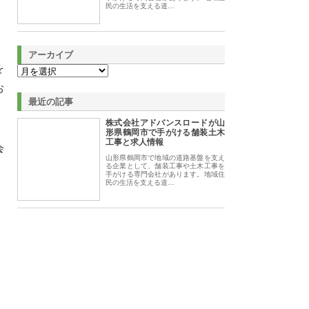
民の生活を支える道…
アーカイブ
を
お
最近の記事
株式会社アドバンスロードが山
形県鶴岡市で手がける舗装土木
工事と求人情報
会
山形県鶴岡市で地域の道路基盤を支え
、
る企業として、舗装工事や土木工事を
手がける専門会社があります。地域住
民の生活を支える道…
、