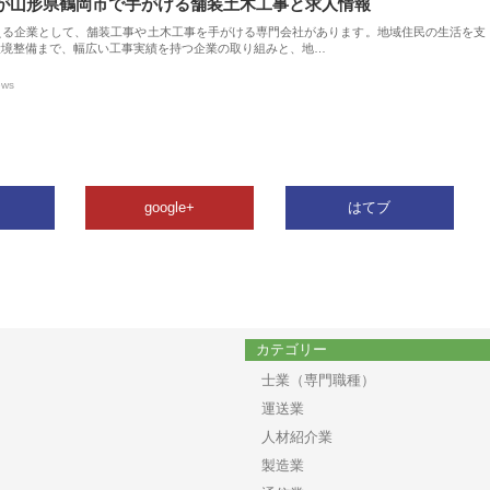
が山形県鶴岡市で手がける舗装土木工事と求人情報
える企業として、舗装工事や土木工事を手がける専門会社があります。地域住民の生活を支
環境整備まで、幅広い工事実績を持つ企業の取り組みと、地…
ews
google+
はてブ
カテゴリー
士業（専門職種）
運送業
人材紹介業
製造業