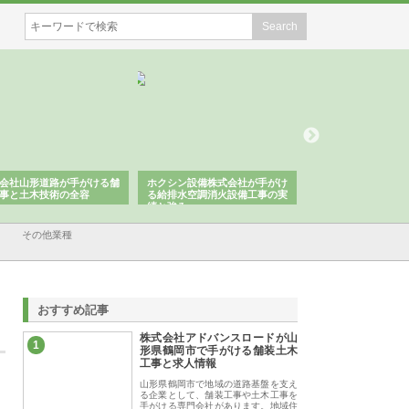
会社山形道路が手がける舗
ホクシン設備株式会社が手がけ
株式会社東京シー・
事と土木技術の全容
る給排水空調消火設備工事の実
のGISインフラ管理
績と強み
入メリット
その他業種
おすすめ記事
株式会社アドバンスロードが山
1
形県鶴岡市で手がける舗装土木
工事と求人情報
山形県鶴岡市で地域の道路基盤を支え
る企業として、舗装工事や土木工事を
手がける専門会社があります。地域住