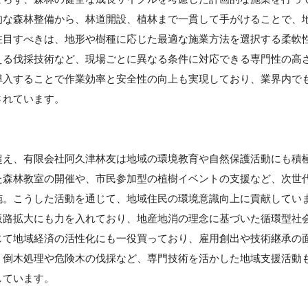
的な森林整備から、林道開設、植林まで一貫して手がけることで、
注目すべきは、地形や樹種に応じた最適な施業方法を選択する柔軟
える伐採技術など、現場ごとに異なる条件に対応できる専門性の高
導入することで作業効率と安全性の向上も実現しており、業界内で
されています。
超え、有限会社阿久津林友は地域の環境教育や自然保護活動にも積
た森林教室の開催や、市民参加型の植樹イベントの支援など、次世
施。こうした活動を通じて、地域住民の環境意識向上に貢献してい
販路拡大にも力を入れており、地産地消の理念に基づいた循環型社
じて地域経済の活性化にも一役買っており、雇用創出や技術継承の
、倒木処理や危険木の伐採など、専門技術を活かした地域支援活動
しています。