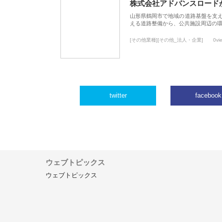
株式会社アドバンスロード
山形県鶴岡市で地域の道路基盤を支
える道路整備から、公共施設周辺の
[その他業種][その他_法人・企業]
0vi
twitter
facebook
ウェブトピックス
ウェブトピックス