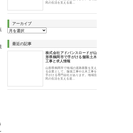
民の生活を支える道…
アーカイブ
点
最近の記事
境
株式会社アドバンスロードが山
形県鶴岡市で手がける舗装土木
工事と求人情報
山形県鶴岡市で地域の道路基盤を支え
る企業として、舗装工事や土木工事を
手がける専門会社があります。地域住
民の生活を支える道…
き
て