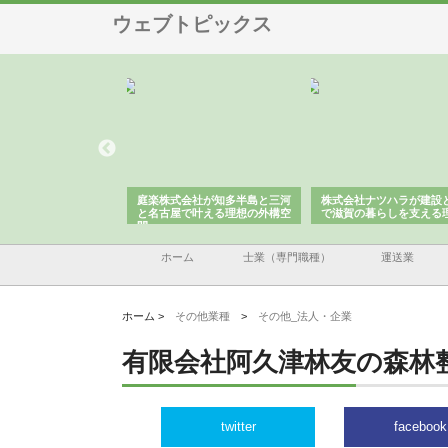
ウェブトピックス
アセットイノベーショ
庭楽株式会社が知多半島と三河
株式会社ナツハラが建設
ルーム投資で始める資
と名古屋で叶える理想の外構空
で滋賀の暮らしを支える
老後準備
間
ホーム
士業（専門職種）
運送業
ホーム >
その他業種
>
その他_法人・企業
有限会社阿久津林友の森林
twitter
facebook