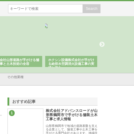
会社山形道路が手がける舗
ホクシン設備株式会社が手がけ
株式会社東京シー・
事と土木技術の全容
る給排水空調消火設備工事の実
のGISインフラ管理
績と強み
入メリット
その他業種
おすすめ記事
株式会社アドバンスロードが山
1
形県鶴岡市で手がける舗装土木
工事と求人情報
山形県鶴岡市で地域の道路基盤を支え
る企業として、舗装工事や土木工事を
手がける専門会社があります。地域住