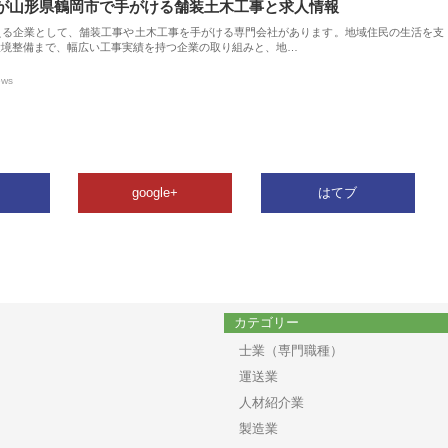
が山形県鶴岡市で手がける舗装土木工事と求人情報
える企業として、舗装工事や土木工事を手がける専門会社があります。地域住民の生活を支
環境整備まで、幅広い工事実績を持つ企業の取り組みと、地…
ews
google+
はてブ
カテゴリー
士業（専門職種）
運送業
人材紹介業
製造業