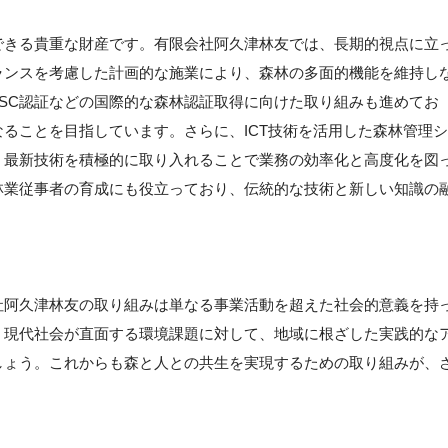
できる貴重な財産です。有限会社阿久津林友では、長期的視点に立
ランスを考慮した計画的な施業により、森林の多面的機能を維持し
SC認証などの国際的な森林認証取得に向けた取り組みも進めてお
ることを目指しています。さらに、ICT技術を活用した森林管理シ
、最新技術を積極的に取り入れることで業務の効率化と高度化を図
林業従事者の育成にも役立っており、伝統的な技術と新しい知識の
社阿久津林友の取り組みは単なる事業活動を超えた社会的意義を持
、現代社会が直面する環境課題に対して、地域に根ざした実践的な
しょう。これからも森と人との共生を実現するための取り組みが、