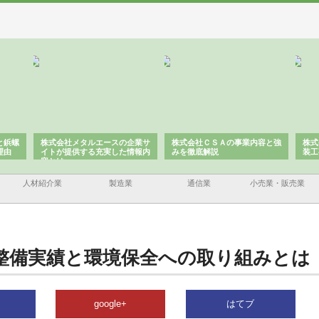
と鋲螺
株式会社メタルエースの企業サ
株式会社ＣＳＡの事業内容と強
株式
理由
イトが提供する充実した情報内
みを徹底解説
装工
容とは
人材紹介業
製造業
通信業
小売業・販売業
整備実績と環境保全への取り組みとは
google+
はてブ