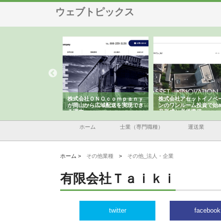
ウェブトピックス
翔栄が草津市で担う建
株式会社ＯＮＯｃｏｍｐａｎｙ
株式会社アセットイノベ
事の現場力と信頼性
が岡山から広域配送を実現でき
ンのワンルーム投資で始
る理由
産形成と老後準備
ホーム
士業（専門職種）
運送業
ホーム >
その他業種
>
その他_法人・企業
有限会社Ｔａｉｋｉ
twitter
facebook