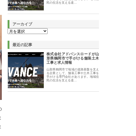
民の生活を支える道…
アーカイブ
最近の記事
株式会社アドバンスロードが山
形県鶴岡市で手がける舗装土木
工事と求人情報
山形県鶴岡市で地域の道路基盤を支え
る企業として、舗装工事や土木工事を
手がける専門会社があります。地域住
民の生活を支える道…
の
ま
ま