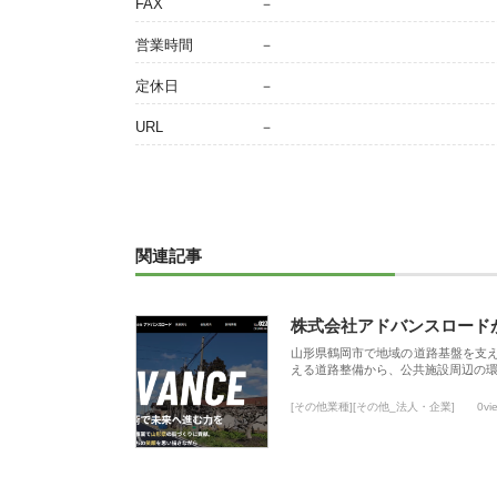
FAX
－
営業時間
－
定休日
－
URL
－
関連記事
株式会社アドバンスロード
山形県鶴岡市で地域の道路基盤を支
える道路整備から、公共施設周辺の
[その他業種][その他_法人・企業]
0vi