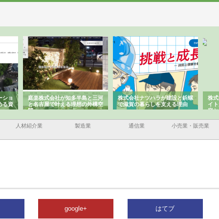
ーショ
庭楽株式会社が知多半島と三河
株式会社ナツハラが建設と鋲螺
株式
める資
と名古屋で叶える理想の外構空
で滋賀の暮らしを支える理由
イト
間
容と
人材紹介業
製造業
通信業
小売業・販売業
google+
はてブ