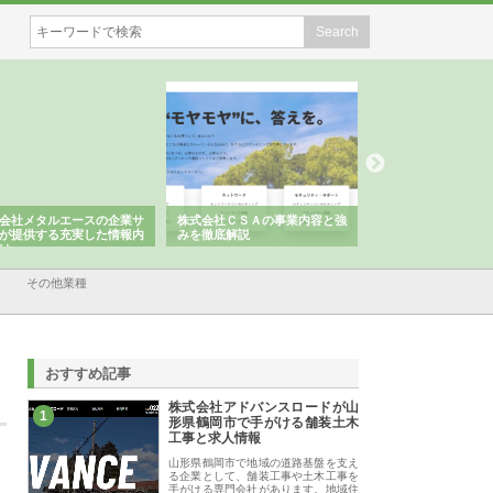
会社メタルエースの企業サ
株式会社ＣＳＡの事業内容と強
株式会社山形道路が
が提供する充実した情報内
みを徹底解説
装工事と土木技術の
は
その他業種
おすすめ記事
株式会社アドバンスロードが山
1
形県鶴岡市で手がける舗装土木
工事と求人情報
山形県鶴岡市で地域の道路基盤を支え
る企業として、舗装工事や土木工事を
手がける専門会社があります。地域住