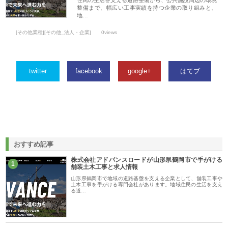
整備まで、幅広い工事実績を持つ企業の取り組みと、
地…
[その他業種][その他_法人・企業]
0views
twitter
facebook
google+
はてブ
おすすめ記事
株式会社アドバンスロードが山形県鶴岡市で手がける
1
舗装土木工事と求人情報
山形県鶴岡市で地域の道路基盤を支える企業として、舗装工事や
土木工事を手がける専門会社があります。地域住民の生活を支え
る道…