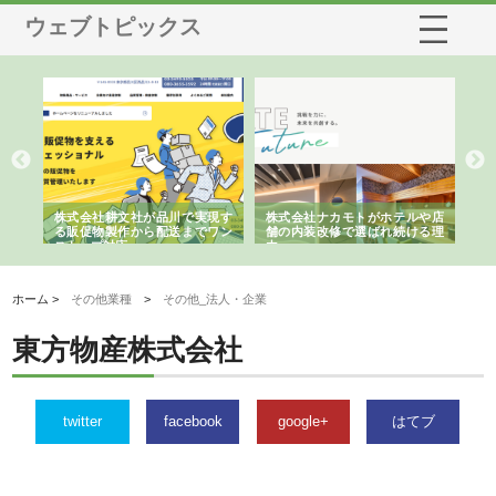
ウェブトピックス
ノー
株式会社耕文社が品川で実現す
株式会社ナカモトがホテルや店
株
の専
る販促物製作から配送までワン
舗の内装改修で選ばれ続ける理
れ
ストップ対応
由
強
ホーム >
その他業種
>
その他_法人・企業
東方物産株式会社
twitter
facebook
google+
はてブ