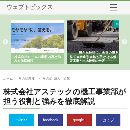
ウェブトピックス
業サ
株式会社ＣＳＡの事業内容と強
株式会社山形道路が手がける舗
ホ
報内
みを徹底解説
装工事と土木技術の全容
る
績
ホーム >
その他業種
>
その他_法人・企業
株式会社アステックの機工事業部が
担う役割と強みを徹底解説
twitter
facebook
google+
はてブ