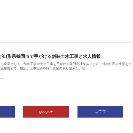
が山形県鶴岡市で手がける舗装土木工事と求人情報
える企業として、舗装工事や土木工事を手がける専門会社があります。地域住民の生活を支
環境整備まで、幅広い工事実績を持つ企業の取り組みと、地…
ews
google+
はてブ