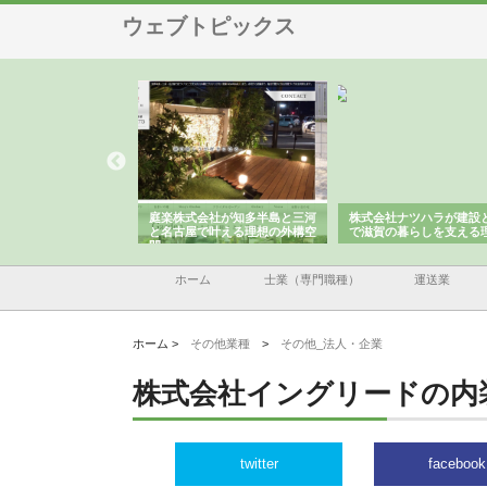
ウェブトピックス
アセットイノベーショ
庭楽株式会社が知多半島と三河
株式会社ナツハラが建設
ルーム投資で始める資
と名古屋で叶える理想の外構空
で滋賀の暮らしを支える
老後準備
間
ホーム
士業（専門職種）
運送業
ホーム >
その他業種
>
その他_法人・企業
株式会社イングリードの内
twitter
facebook