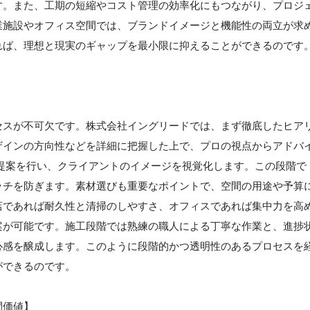
す。また、工期の短縮やコスト管理の効率化にもつながり、プロジ
業施設やオフィス空間では、ブランドイメージと機能性の両立が求
れば、理想と現実のギャップを最小限に抑えることができるのです
セスが不可欠です。株式会社イングリードでは、まず徹底したヒア
ザインの方向性などを詳細に把握した上で、プロの視点からアドバ
提案を行い、クライアントのイメージを視覚化します。この段階で
ッチを防ぎます。素材選びも重要なポイントで、空間の用途や予算
店であれば耐久性と清掃のしやすさ、オフィスであれば集中力を高
案が可能です。施工段階では熟練の職人による丁寧な作業と、進捗
心感を醸成します。このように段階的かつ透明性のあるプロセスを
ができるのです。
間価値】