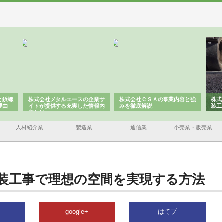
と鋲螺
株式会社メタルエースの企業サ
株式会社ＣＳＡの事業内容と強
株式
理由
イトが提供する充実した情報内
みを徹底解説
装工
容とは
人材紹介業
製造業
通信業
小売業・販売業
装工事で理想の空間を実現する方法
google+
はてブ