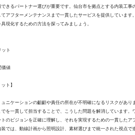
頼できるパートナー選びが重要です。仙台市を拠点とする内装工事
してアフターメンテナンスまで一貫したサービスを提供しています
を具現化するための方法を探ってみましょう。
リット
間価値
リット】
ミュニケーションの齟齬や責任の所在が不明確になるリスクがあり
までを一貫して担当することで、こうした問題を解消しています。
ントのビジョンを正確に理解し、それを実現するための一貫したア
内装では、動線計画から照明設計、素材選びまで統一された視点で