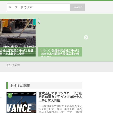
会社山形道路が手がける舗
ホクシン設備株式会社が手がけ
株式会社東京シー・
事と土木技術の全容
る給排水空調消火設備工事の実
のGISインフラ管理
績と強み
入メリット
その他業種
おすすめ記事
株式会社アドバンスロードが山
1
形県鶴岡市で手がける舗装土木
工事と求人情報
山形県鶴岡市で地域の道路基盤を支え
る企業として、舗装工事や土木工事を
手がける専門会社があります。地域住