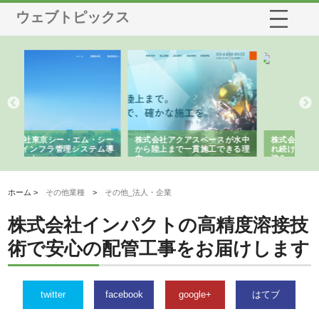
ウェブトピックス
シー
株式会社アクアスペースが水中
株式会社地盤調査事務所が選ば
株
ム導
から陸上まで一貫施工できる理
れ続ける理由と建設コンサルの
ス
由
強み
ホーム >
その他業種
>
その他_法人・企業
株式会社インパクトの高精度溶接技
術で安心の配管工事をお届けします
twitter
facebook
google+
はてブ